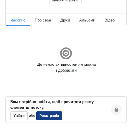
Часопис
Про себе
Друзі
Альбоми
Відео
Ауд
Ще немає активностей які можна
відобразити
Вам потрібно ввійти, щоб прочитати решту
елементів потоку.
або
Увійти
Реєстрація