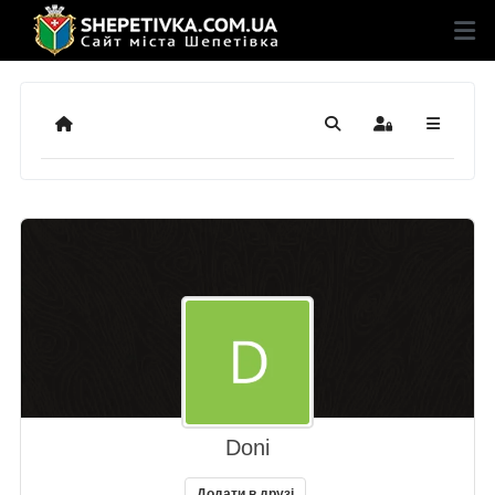
Додому
Пошук
Sign In
Doni
Додати в друзі