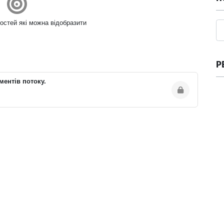
остей які можна відобразити
Р
ментів потоку.