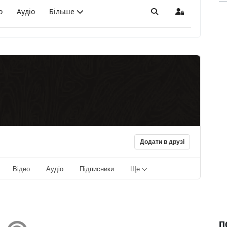
о
Аудіо
Більше
Пошук
Sign In
Додати в друзі
Відео
Аудіо
Підписники
Ще
П