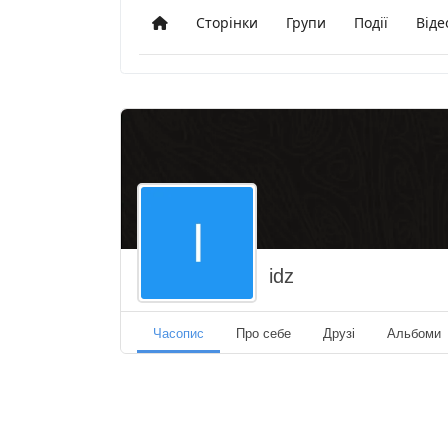
Сторінки
Групи
Події
Віде
Додому
idz
Часопис
Про себе
Друзі
Альбоми