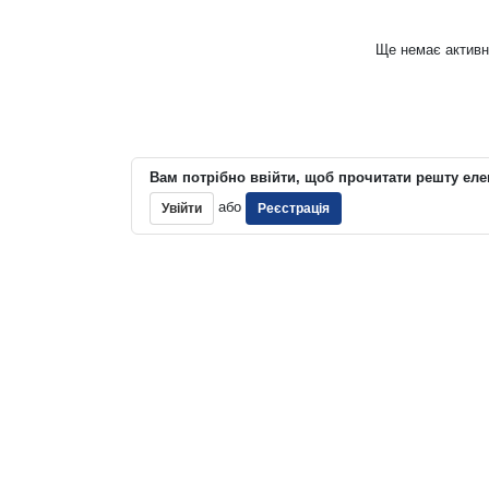
Ще немає активн
Вам потрібно ввійти, щоб прочитати решту еле
або
Увійти
Реєстрація