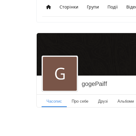
Сторінки
Групи
Події
Віде
Додому
gogePaiff
Часопис
Про себе
Друзі
Альбоми