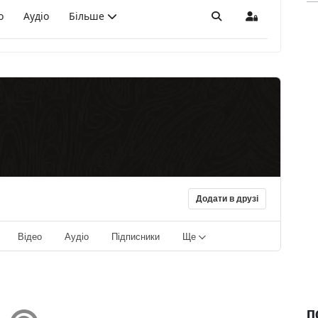
о
Аудіо
Більше
Пошук
Sign In
Додати в друзі
Відео
Аудіо
Підписники
Ще
П