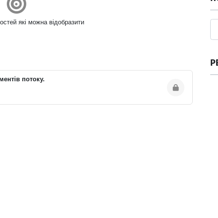
остей які можна відобразити
Р
ментів потоку.