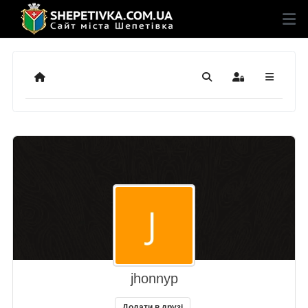
Додому
Пошук
Sign In
jhonnyp
Додати в друзі