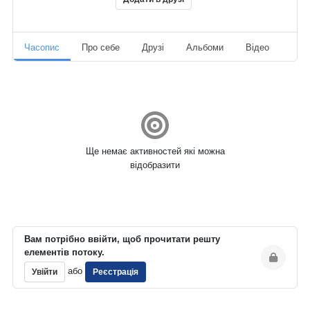
Часопис
Про себе
Друзі
Альбоми
Відео
Ауд
Ще немає активностей які можна
відобразити
Вам потрібно ввійти, щоб прочитати решту
елементів потоку.
або
Увійти
Реєстрація