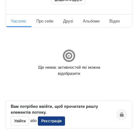
Часопис
Про себе
Друзі
Альбоми
Відео
Ауд
Ще немає активностей які можна
відобразити
Вам потрібно ввійти, щоб прочитати решту
елементів потоку.
або
Увійти
Реєстрація