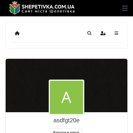
Додому
Пошук
Sign In
asdfgt20e
Додати в друзі