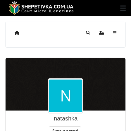
Додому
Пошук
Sign In
natashka
Додати в друзі