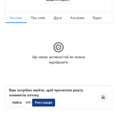
Часопис
Про себе
Друзі
Альбоми
Відео
Ауд
Ще немає активностей які можна
відобразити
Вам потрібно ввійти, щоб прочитати решту
елементів потоку.
або
Увійти
Реєстрація