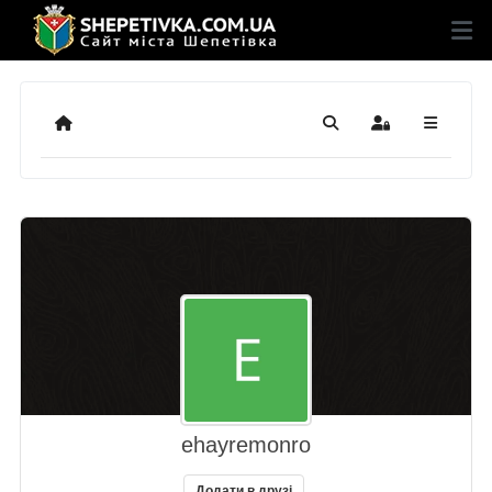
Додому
Пошук
Sign In
ehayremonro
Додати в друзі