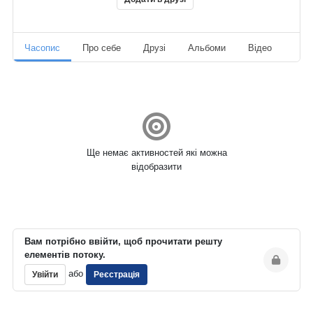
Часопис
Про себе
Друзі
Альбоми
Відео
Ауд
Ще немає активностей які можна
відобразити
Вам потрібно ввійти, щоб прочитати решту
елементів потоку.
або
Увійти
Реєстрація