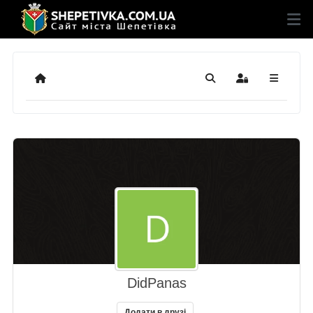
Додому
Пошук
Sign In
DidPanas
Додати в друзі