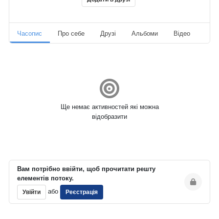
Часопис
Про себе
Друзі
Альбоми
Відео
Ауд
Ще немає активностей які можна
відобразити
Вам потрібно ввійти, щоб прочитати решту
елементів потоку.
або
Увійти
Реєстрація