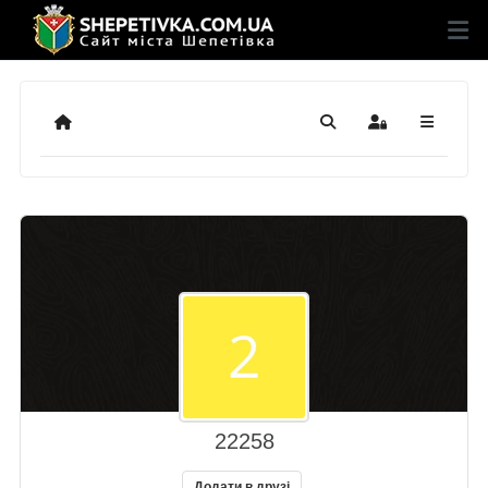
Додому
Пошук
Sign In
22258
Додати в друзі