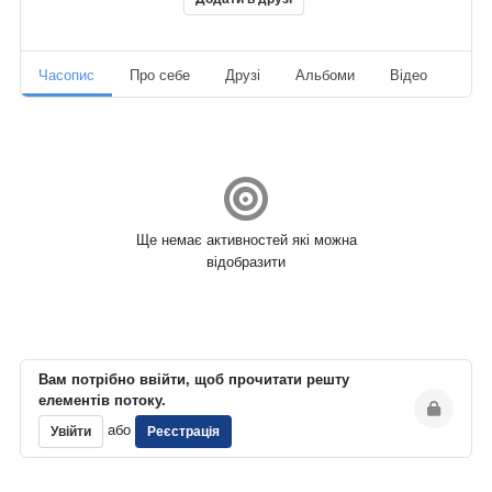
Часопис
Про себе
Друзі
Альбоми
Відео
Ауд
Ще немає активностей які можна
відобразити
Вам потрібно ввійти, щоб прочитати решту
елементів потоку.
або
Увійти
Реєстрація