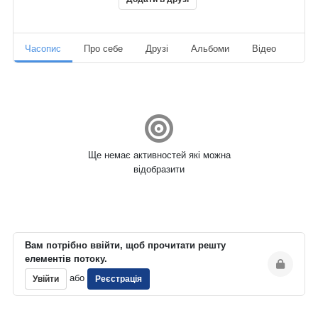
Часопис
Про себе
Друзі
Альбоми
Відео
Ауд
Ще немає активностей які можна
відобразити
Вам потрібно ввійти, щоб прочитати решту
елементів потоку.
або
Увійти
Реєстрація