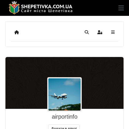
Додому
Пошук
Sign In
airportinfo
Додати в друзі