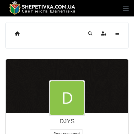
Додому
Пошук
Sign In
DJYS
Додати в друзі