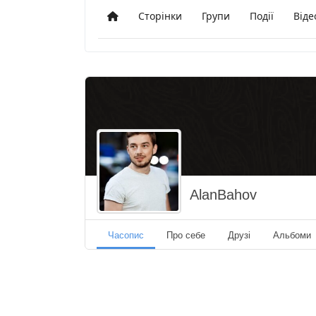
Сторінки
Групи
Події
Віде
Додому
AlanBahov
Часопис
Про себе
Друзі
Альбоми