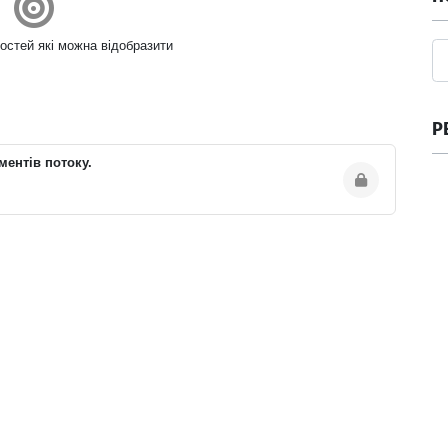
остей які можна відобразити
Р
ментів потоку.