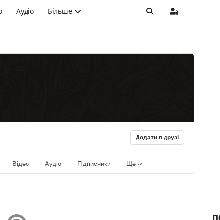
о
Аудіо
Більше
Пошук
Sign In
Додати в друзі
Відео
Аудіо
Підписники
Ще
П