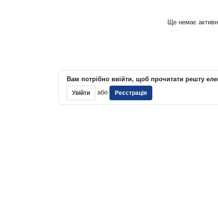
Ще немає активн
Вам потрібно ввійти, щоб прочитати решту еле
або
Увійти
Реєстрація