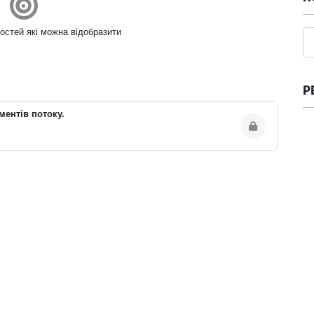
остей які можна відобразити
Р
ментів потоку.