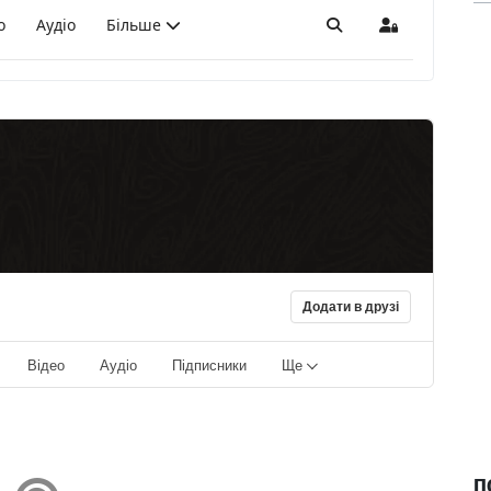
о
Аудіо
Більше
Пошук
Sign In
Додати в друзі
Відео
Аудіо
Підписники
Ще
П