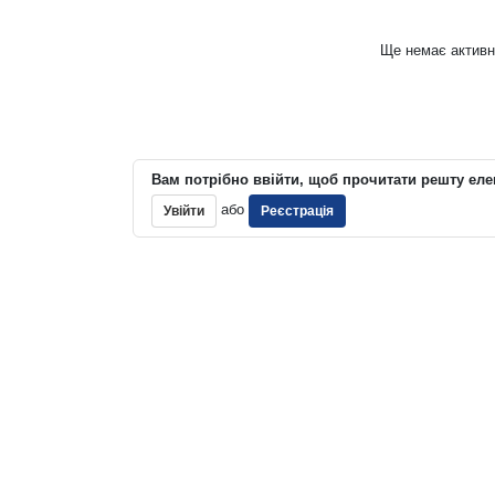
Ще немає активн
Вам потрібно ввійти, щоб прочитати решту еле
або
Увійти
Реєстрація