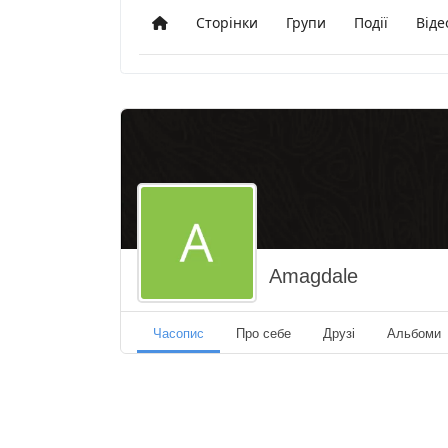
Сторінки
Групи
Події
Віде
Додому
Amagdale
Часопис
Про себе
Друзі
Альбоми