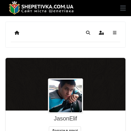
Додому
Пошук
Sign In
JasonElif
Додати в друзі