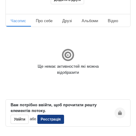
Часопис
Про себе
Друзі
Альбоми
Відео
Ауд
Ще немає активностей які можна
відобразити
Вам потрібно ввійти, щоб прочитати решту
елементів потоку.
або
Увійти
Реєстрація