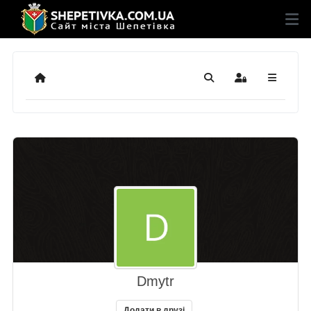
Додому
Пошук
Sign In
Dmytr
Додати в друзі