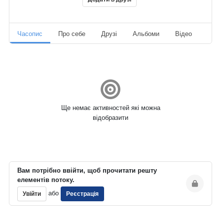
Часопис
Про себе
Друзі
Альбоми
Відео
Ауд
Ще немає активностей які можна
відобразити
Вам потрібно ввійти, щоб прочитати решту
елементів потоку.
або
Увійти
Реєстрація