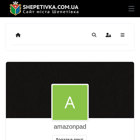
Додому
Пошук
Sign In
amazonpad
Додати в друзі