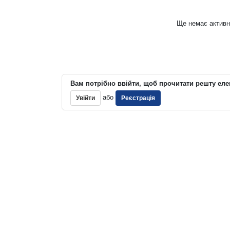
Ще немає активн
Вам потрібно ввійти, щоб прочитати решту еле
або
Увійти
Реєстрація