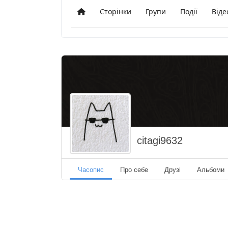
Сторінки
Групи
Події
Віде
Додому
citagi9632
Часопис
Про себе
Друзі
Альбоми