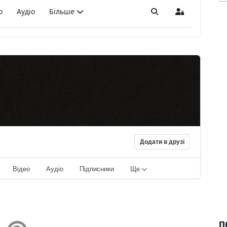
о
Аудіо
Більше
Пошук
Sign In
Додати в друзі
Відео
Аудіо
Підписники
Ще
П