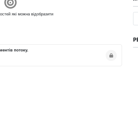
остей які можна відобразити
Р
ментів потоку.