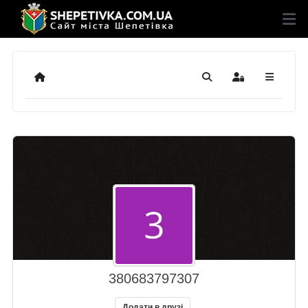
Додому
Пошук
Sign In
380683797307
Додати в друзі