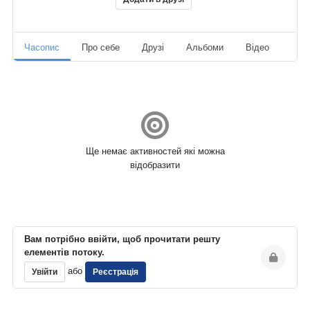
Часопис
Про себе
Друзі
Альбоми
Відео
Ауд
Ще немає активностей які можна
відобразити
Вам потрібно ввійти, щоб прочитати решту
елементів потоку.
або
Увійти
Реєстрація