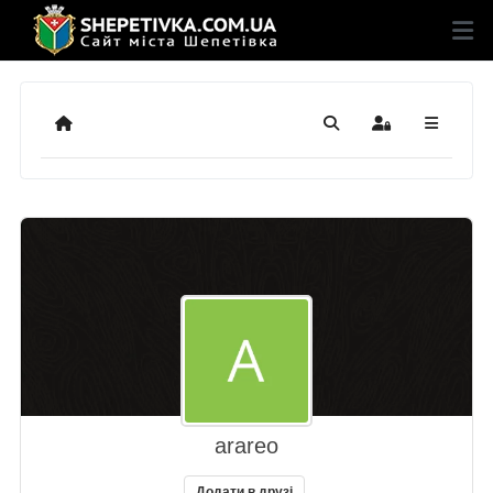
Додому
Пошук
Sign In
arareo
Додати в друзі