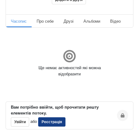
Часопис
Про себе
Друзі
Альбоми
Відео
Ауд
Ще немає активностей які можна
відобразити
Вам потрібно ввійти, щоб прочитати решту
елементів потоку.
або
Увійти
Реєстрація