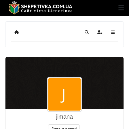
Додому
Пошук
Sign In
jimana
Додати в друзі