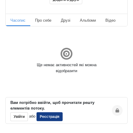
Часопис
Про себе
Друзі
Альбоми
Відео
Ауд
Ще немає активностей які можна
відобразити
Вам потрібно ввійти, щоб прочитати решту
елементів потоку.
або
Увійти
Реєстрація