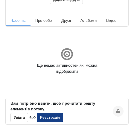
Часопис
Про себе
Друзі
Альбоми
Відео
Ауд
Ще немає активностей які можна
відобразити
Вам потрібно ввійти, щоб прочитати решту
елементів потоку.
або
Увійти
Реєстрація