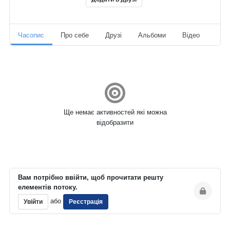
Часопис
Про себе
Друзі
Альбоми
Відео
Ауд
Ще немає активностей які можна
відобразити
Вам потрібно ввійти, щоб прочитати решту
елементів потоку.
або
Увійти
Реєстрація