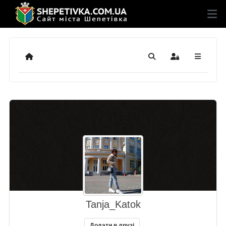
Додому
Пошук
Sign In
Tanja_Katok
Додати в друзі