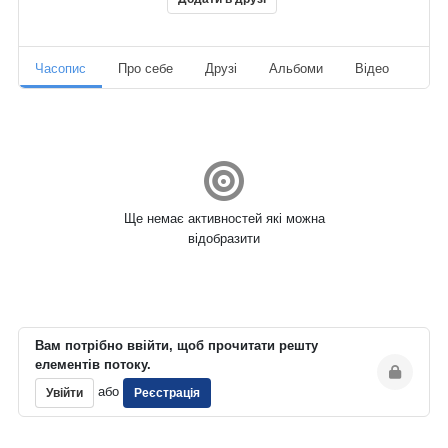
Часопис
Про себе
Друзі
Альбоми
Відео
Ауд
Ще немає активностей які можна
відобразити
Вам потрібно ввійти, щоб прочитати решту
елементів потоку.
або
Увійти
Реєстрація