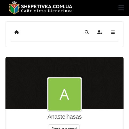
Додому
Пошук
Sign In
Anasteihasas
Додати в друзі