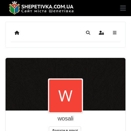
Додому
Пошук
Sign In
wosali
Додати в друзі