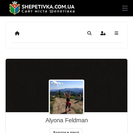
Додому
Пошук
Sign In
Alyona Feldman
Додати в друзі