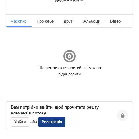
Часопис
Про себе
Друзі
Альбоми
Відео
Ауд
Ще немає активностей які можна
відобразити
Вам потрібно ввійти, щоб прочитати решту
елементів потоку.
або
Увійти
Реєстрація