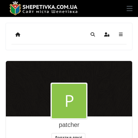
Додому
Пошук
Sign In
patcher
Додати в друзі