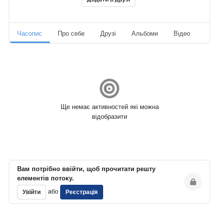
Часопис
Про себе
Друзі
Альбоми
Відео
Ауд
Ще немає активностей які можна
відобразити
Вам потрібно ввійти, щоб прочитати решту
елементів потоку.
або
Увійти
Реєстрація