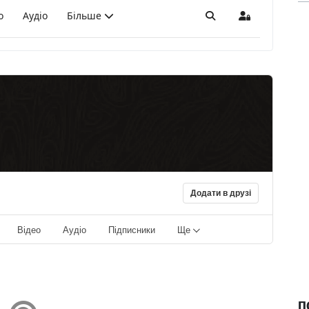
о
Аудіо
Більше
Пошук
Sign In
Додати в друзі
Відео
Аудіо
Підписники
Ще
П