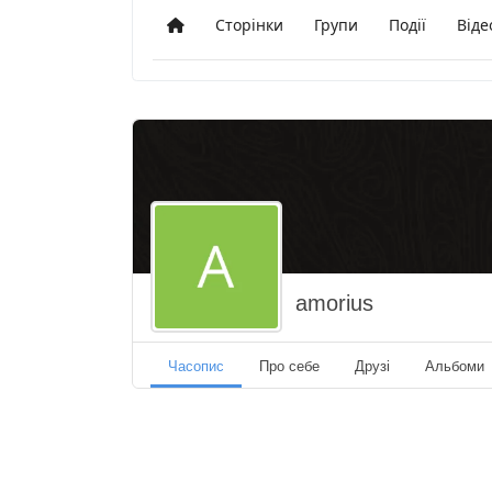
Сторінки
Групи
Події
Віде
Додому
amorius
Часопис
Про себе
Друзі
Альбоми