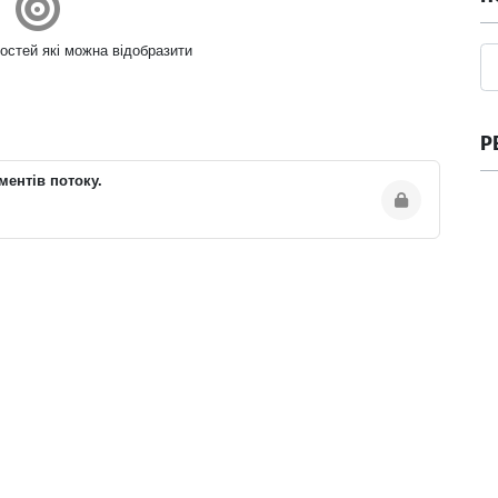
остей які можна відобразити
Р
ментів потоку.