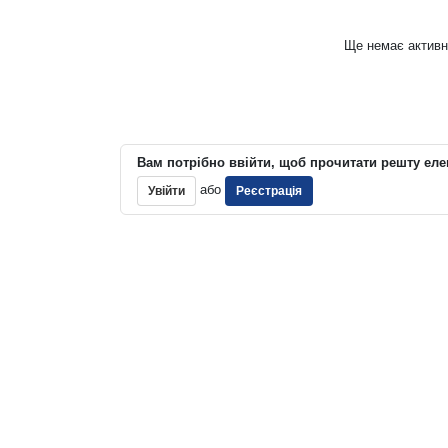
Ще немає активн
Вам потрібно ввійти, щоб прочитати решту еле
або
Увійти
Реєстрація