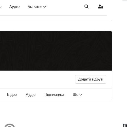
о
Аудіо
Більше
Пошук
Sign In
Додати в друзі
Відео
Аудіо
Підписники
Ще
П