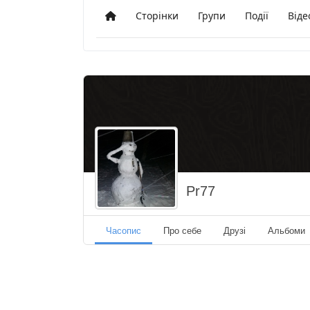
Сторінки
Групи
Події
Віде
Додому
Pr77
Часопис
Про себе
Друзі
Альбоми