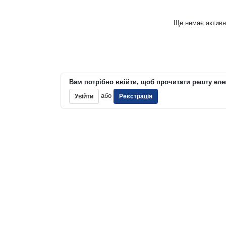
Ще немає активн
Вам потрібно ввійти, щоб прочитати решту еле
або
Увійти
Реєстрація