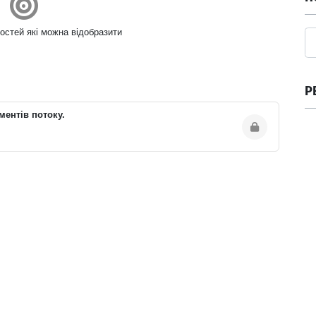
остей які можна відобразити
Р
ментів потоку.