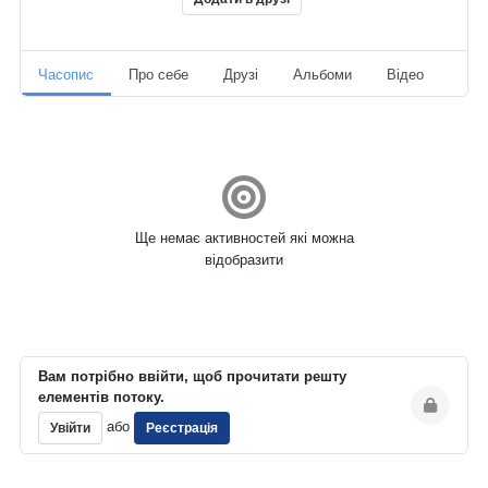
Часопис
Про себе
Друзі
Альбоми
Відео
Ауд
Ще немає активностей які можна
відобразити
Вам потрібно ввійти, щоб прочитати решту
елементів потоку.
або
Увійти
Реєстрація