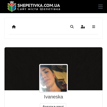
Додому
Пошук
Sign In
Ivaneska
Додати в друзі