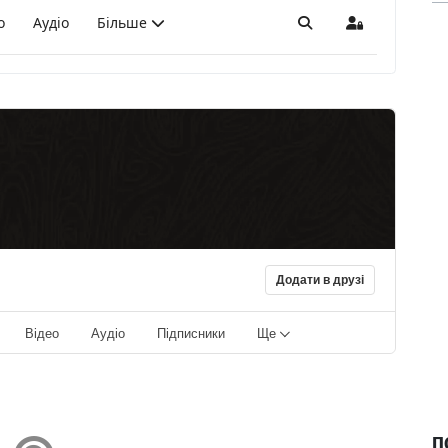
о
Аудіо
Більше
Пошук
Sign In
Додати в друзі
Відео
Аудіо
Підписники
Ще
П