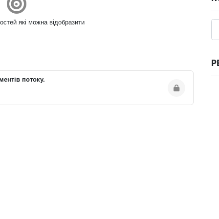
остей які можна відобразити
Р
ментів потоку.