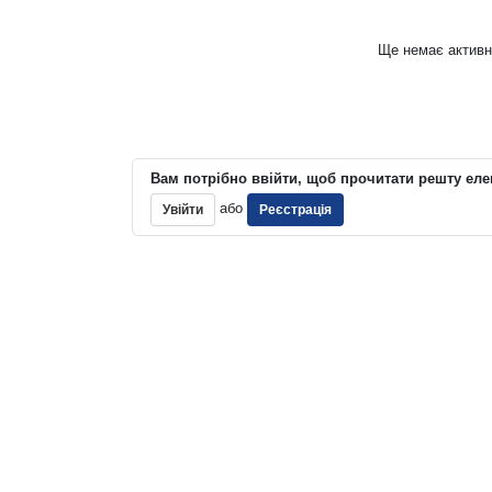
Ще немає активн
Вам потрібно ввійти, щоб прочитати решту еле
або
Увійти
Реєстрація