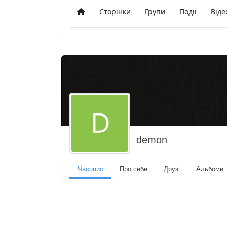
Сторінки
Групи
Події
Віде
Додому
demon
Часопис
Про себе
Друзі
Альбоми