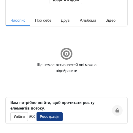
Часопис
Про себе
Друзі
Альбоми
Відео
Ауд
Ще немає активностей які можна
відобразити
Вам потрібно ввійти, щоб прочитати решту
елементів потоку.
або
Увійти
Реєстрація