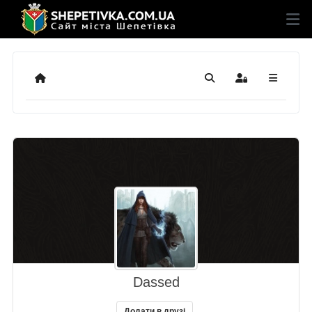
Додому
Пошук
Sign In
Dassed
Додати в друзі