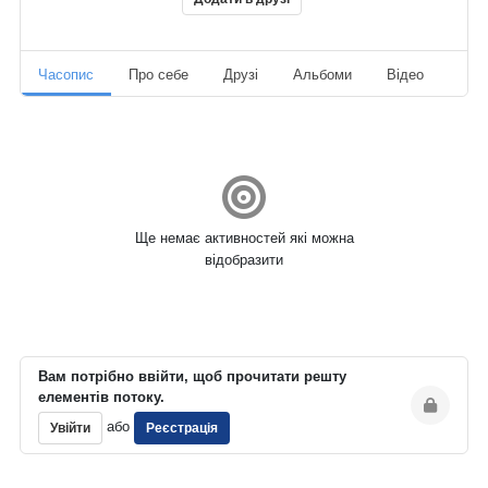
Часопис
Про себе
Друзі
Альбоми
Відео
Ауд
Ще немає активностей які можна
відобразити
Вам потрібно ввійти, щоб прочитати решту
елементів потоку.
або
Увійти
Реєстрація