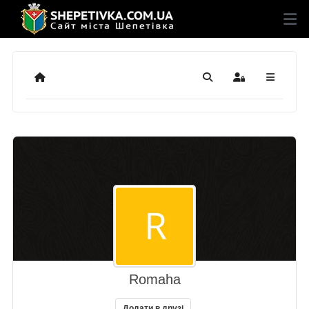
Додому
Пошук
Sign In
Romaha
Додати в друзі