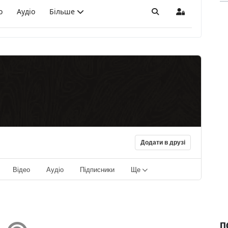
о
Аудіо
Більше
Пошук
Sign In
Додати в друзі
Відео
Аудіо
Підписники
Ще
П