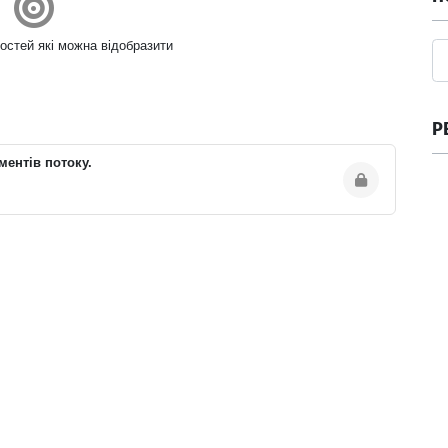
остей які можна відобразити
Р
ментів потоку.