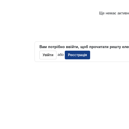
Ще немає активн
Вам потрібно ввійти, щоб прочитати решту еле
або
Увійти
Реєстрація