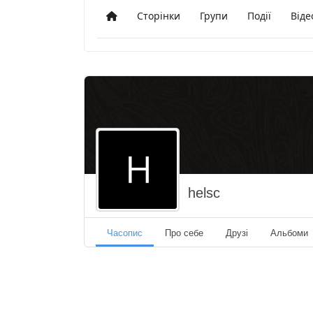
Сторінки
Групи
Події
Віде
Додому
helsc
Часопис
Про себе
Друзі
Альбоми