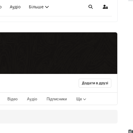
о
Аудіо
Більше
Пошук
Sign In
Додати в друзі
Відео
Аудіо
Підписники
Ще
П