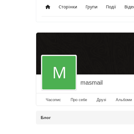
Сторінки
Групи
Події
Віде
Додому
masmail
Часопис
Про себе
Друзі
Альбоми
Блог