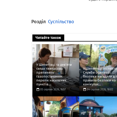
Розділ
Суспільство
Читайте також
У Шепетівці та дев'яти
селах тимчасово
У Шепетівці інспект
припинять
Служби освітньої
газопостачання:
безпеки нагадали ді
перелік населених
правила безпеки на
пунктів...
канікулах...
05 серпня 2026, 16:57
04 серпня 2026, 18:02