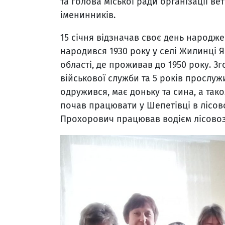
та голова міської ради організації в
іменинників.
15 січня відзначав своє день народж
народився 1930 року у селі Жилинці
області, де проживав до 1950 року. 
військової служби та 5 років прослуж
одружився, має доньку та сина, а тако
почав працювати у Шепетівці в лісов
Прохорович працював водієм лісовоз