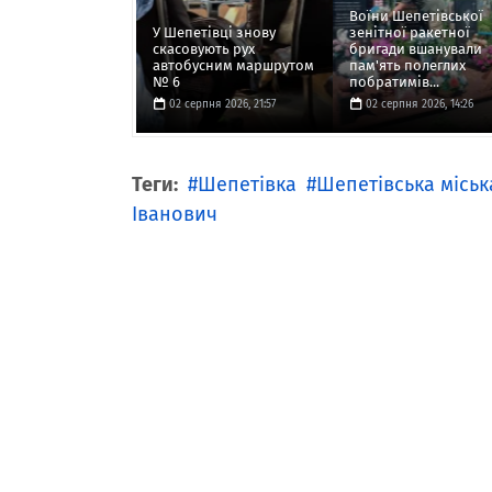
Воїни Шепетівської
У Шепетівці знову
зенітної ракетної
скасовують рух
бригади вшанували
автобусним маршрутом
пам'ять полеглих
№ 6
побратимів...
02 серпня 2026, 21:57
02 серпня 2026, 14:26
Теги:
Шепетівка
Шепетівська міськ
Іванович