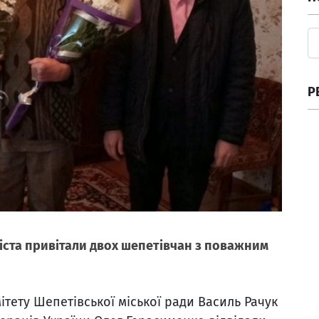
Р
міста привітали двох шепетівчан з поважним
ету Шепетівської міської ради Василь Рачук