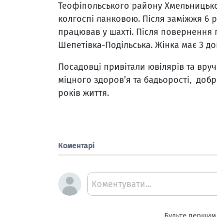
Теофіпольського району Хмельницької 
колгоспі ланковою. Після заміжжя 6 р
працював у шахті. Після повернення 
Шепетівка-Подільська. Жінка має 3 дон
Посадовці привітали ювілярів та вру
міцного здоров’я та бадьорості, добр
років життя.
Коментарі
Коментувати...
Будьте першим,