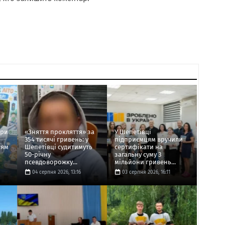
ори
«Зняття прокляття» за
У Шепетівці
354 тисячі гривень: у
підприємцям вручили
тям
Шепетівці судитимуть
сертифікати на
50-річну
загальну суму 3
псевдоворожку...
мільйони гривень...
04 серпня 2026, 13:16
03 серпня 2026, 16:11