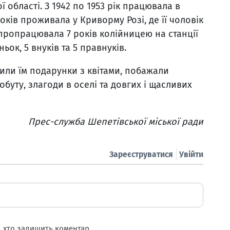
області. З 1942 по 1953 рік працювала в
оків проживала у Криворму Розі, де її чоловік
пропрацювала 7 років колійницею на станції
ьок, 5 внуків та 5 правнуків.
чили їм подарунки з квітами, побажали
обуту, злагоди в оселі та довгих і щасливих
Прес-служба Шепетівської міської ради
Зареєструватися
Увійти
 хто залишить коментар.