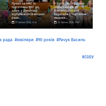
Премії за НМТ та
У Шепетівці провели
підготовка ЖКГ до
серію заходів до
зими: у Шепетівці
Всесвітнього дня
відбулася сесія міської
боротьби з торгівлею
ради...
людьми...
31 липня 2026, 13:14
30 липня 2026, 19:47
а рада
ювіляри
90 років
Рачук Василь
вгору