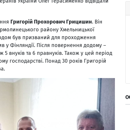
етеранів України Олег Герасименко відвідали
ення
Григорій Прохорович Грицишин
. Він
 Ярмолинецького району Хмельницької
Згодом був призваний для проходження
ив у Фінляндії. Після повернення додому –
ж 5 внуків та 6 правнуків. Також у цей період
ому господарстві. Понад 30 років Григорій
а.
О