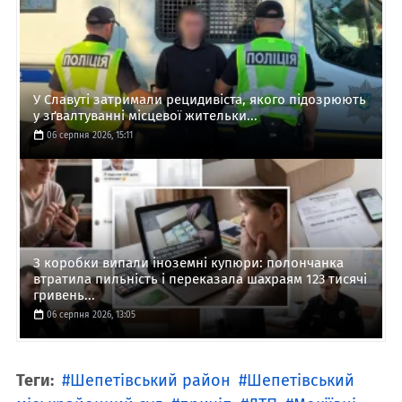
У Славуті затримали рецидивіста, якого підозрюють
у зґвалтуванні місцевої жительки...
06 серпня 2026, 15:11
З коробки випали іноземні купюри: полончанка
втратила пильність і переказала шахраям 123 тисячі
гривень...
06 серпня 2026, 13:05
Теги:
Шепетівський район
Шепетівський