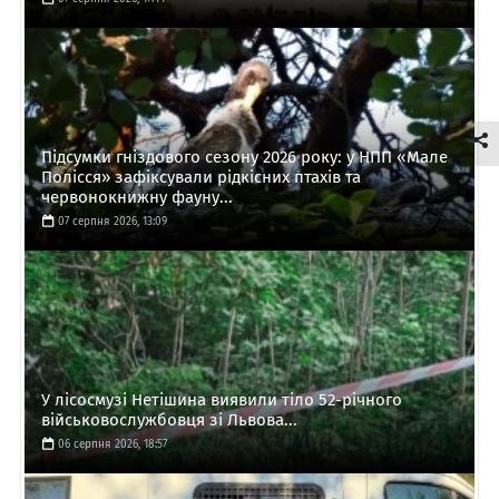
Підсумки гніздового сезону 2026 року: у НПП «Мале
Полісся» зафіксували рідкісних птахів та
червонокнижну фауну...
07 серпня 2026, 13:09
У лісосмузі Нетішина виявили тіло 52-річного
військовослужбовця зі Львова...
06 серпня 2026, 18:57