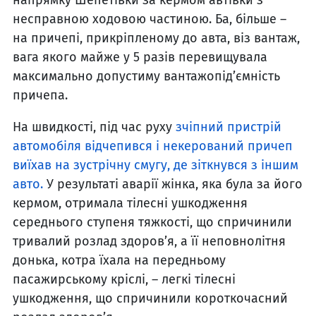
напрямку Шепетівки за кермом автівки з
несправною ходовою частиною. Ба, більше –
на причепі, прикріпленому до авта, віз вантаж,
вага якого майже у 5 разів перевищувала
максимально допустиму вантажопід’ємність
причепа.
На швидкості, під час руху
зчіпний пристрій
автомобіля відчепився і некерований причеп
виїхав на зустрічну смугу, де зіткнувся з іншим
авто.
У результаті аварії жінка, яка була за його
кермом, отримала тілесні ушкодження
середнього ступеня тяжкості, що спричинили
тривалий розлад здоров’я, а її неповнолітня
донька, котра їхала на передньому
пасажирському кріслі, – легкі тілесні
ушкодження, що спричинили короткочасний