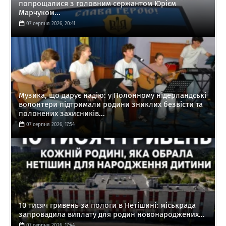
попрощалися з головним сержантом Юрієм
Марчуком...
07 серпня 2026, 20:41
Музика, що дарує надію: у Полонному нідерландські
волонтери підтримали родини зниклих безвісти та
полонених захисників...
07 серпня 2026, 17:54
10 тисяч гривень за пологи в Нетішині: міськрада
запровадила виплату для родин новонароджених...
07 серпня 2026, 17:44