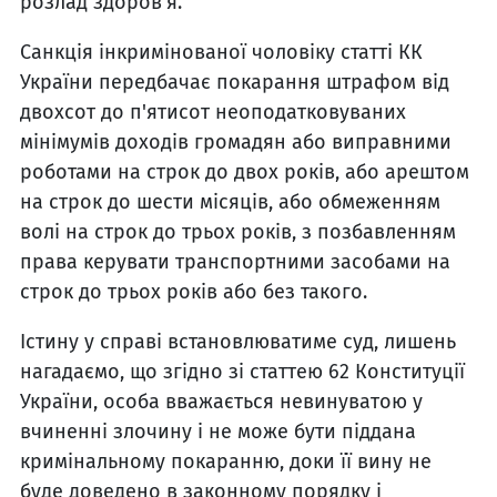
розлад здоров’я.
Санкція інкримінованої чоловіку статті КК
України передбачає покарання штрафом від
двохсот до п'ятисот неоподатковуваних
мінімумів доходів громадян або виправними
роботами на строк до двох років, або арештом
на строк до шести місяців, або обмеженням
волі на строк до трьох років, з позбавленням
права керувати транспортними засобами на
строк до трьох років або без такого.
Істину у справі встановлюватиме суд, лишень
нагадаємо, що згідно зі статтею 62 Конституції
України, особа вважається невинуватою у
вчиненні злочину і не може бути піддана
кримінальному покаранню, доки її вину не
буде доведено в законному порядку і