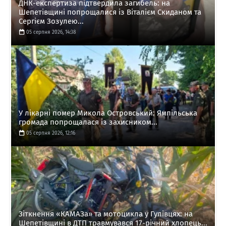
ДНК-експертиза підтвердила загибель: на
Шепетівщині попрощалися із Віталієм Скиданом та
Сергієм Зозулею...
05 серпня 2026, 14:38
У лікарні помер Микола Островський: Ямпільська
громада попрощалася із захисником...
05 серпня 2026, 12:16
Зіткнення «КАМАЗа» та мотоцикла у Гулівцях: на
Шепетівщині в ДТП травмувався 17-річний хлопець...