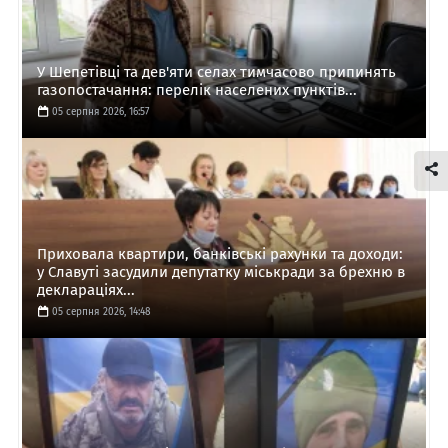
У Шепетівці та дев'яти селах тимчасово припинять
газопостачання: перелік населених пунктів...
05 серпня 2026, 16:57
Приховала квартири, банківські рахунки та доходи:
у Славуті засудили депутатку міськради за брехню в
деклараціях...
05 серпня 2026, 14:48