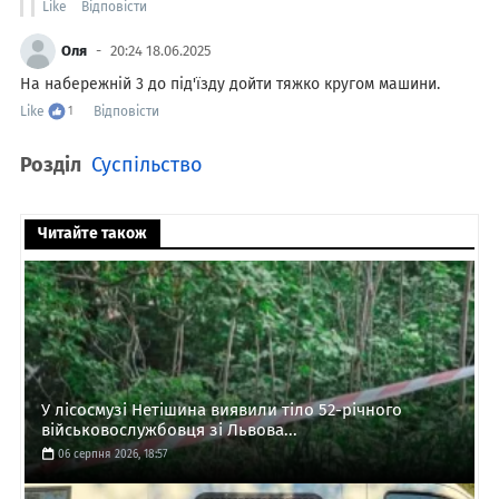
Like
Відповісти
Оля
20:24 18.06.2025
На набережній 3 до під'їзду дойти тяжко кругом машини.
Like
1
Відповісти
Розділ
Суспільство
Читайте також
У лісосмузі Нетішина виявили тіло 52-річного
військовослужбовця зі Львова...
06 серпня 2026, 18:57