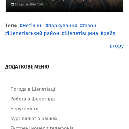
05 серпня 2026, 12:04
Теги:
Нетішин
паркування
газон
Шепетівський район
Шепетівщина
рейд
вгору
ДОДАТКОВЕ МЕНЮ
Погода в Шепетівці
Робота в Шепетівці
Нерухомість
Курс валют в банках
Екстрені номери телефонів