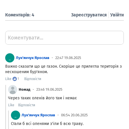
Коментарів: 4
Зареєструватися
Увійти
Коментувати...
Лук'янчук Ярослав
22:47 19.06.2025
Важко сказати що це газон. Скоріше це прилегла територія з
нескошеним бур'яном.
Like
1
Відповісти
Номад
23:46 19.06.2025
Через таких оленів його там і немає
Like
Відповісти
Лук'янчук Ярослав
06:54 20.06.2025
Стали б всі оленями з'їли б всю траву.