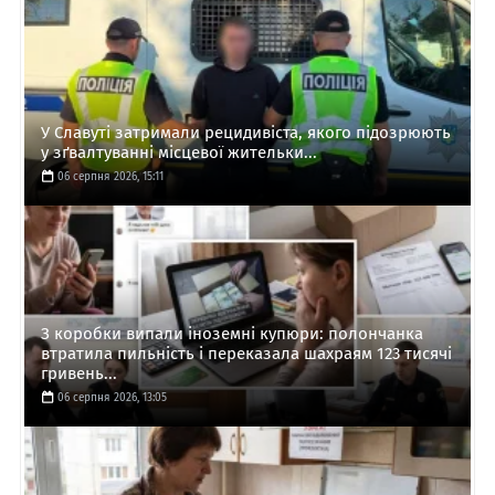
У Славуті затримали рецидивіста, якого підозрюють
у зґвалтуванні місцевої жительки...
06 серпня 2026, 15:11
З коробки випали іноземні купюри: полончанка
втратила пильність і переказала шахраям 123 тисячі
гривень...
06 серпня 2026, 13:05