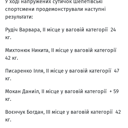
У ході напружених сутичок Шепетівські
спортсмени продемонстрували наступні
результати:
Рудіч Варвара, ІІ місце у ваговій категорії 24
кг.
Михтонюк Никита, ІІ місце у ваговій категорії
42 кг.
Писаренко Ілля, ІІ місце у ваговій категорії 47
кг.
Мокан Даниіл, ІІ місце у ваговій категорії + 59
кг.
Воєнчук Богдан, ІІІ місце у ваговій категорії 42
кг.