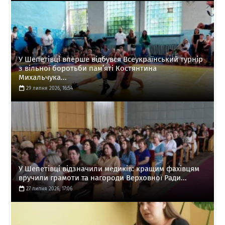
У Шепетівці вперше відбувся Всеукраїнський турнір
з вільної боротьби пам’яті Костянтина
Михальчука...
29 липня 2026, 16:54
У Шепетівці відзначили медиків: кращим фахівцям
вручили грамоти та нагороди Верховної Ради...
27 липня 2026, 17:06