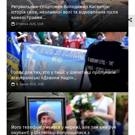
Рятувальник-спортсмен Володимир Касянчук:
історія сили, незламної волі та відновлення після
важкої травми...
21 липня 2026, 12:49
Голос для тих, хто у тиші: у Шепетівці пролунали
всеукраїнські «Дзвони Надії»...
18 липня 2026, 13:56
Його телефон з’явився у мережі, але там вже був
окупант: у Шепетівці попрощалися з