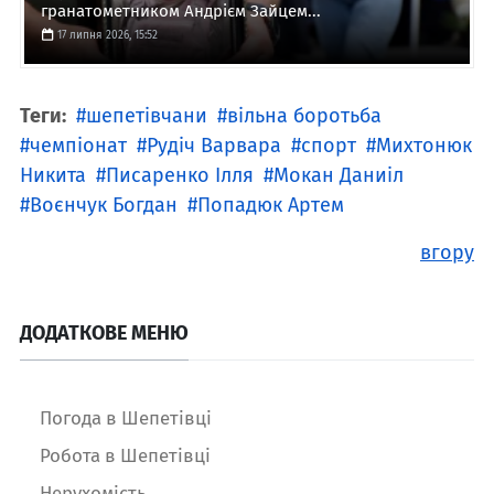
гранатометником Андрієм Зайцем...
17 липня 2026, 15:52
Теги:
шепетівчани
вільна боротьба
чемпіонат
Рудіч Варвара
спорт
Михтонюк
Никита
Писаренко Ілля
Мокан Даниіл
Воєнчук Богдан
Попадюк Артем
вгору
ДОДАТКОВЕ МЕНЮ
Погода в Шепетівці
Робота в Шепетівці
Нерухомість