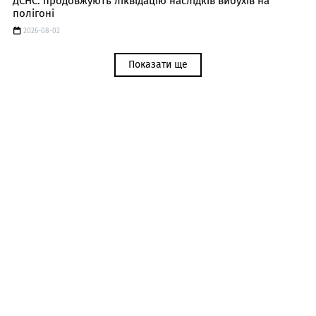
ДСНС: продовжують ліквідацію наслідків вибухів на
полігоні
2026-08-02
Показати ще