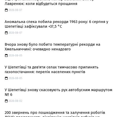
Лавренюк: коли відбудеться прощання
2026-08-07
Аномальна спека побила рекорди 1963 року: 6 серпня у
Шепетівці зафіксували +37,5 °C
2026-08-07
Вчора знову було побито температурні рекорди на
Хмельниччині: очевидно ненадовго
2026-08-05
У Шепетівці та дев'яти селах тимчасово припинять
газопостачання: перелік населених пунктів
2026-08-05
У Шепетівці знову скасовують рух автобусним маршрутом
№ 6
2026-08-02
200 звернень про пошкодження та залучення роботів