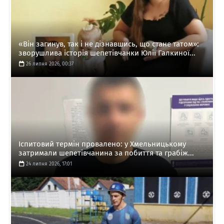
«Він загинув, так і не дізнавшись, що стане татом»:
зворушлива історія шепетівчанки Юлії Галкиної...
26 липня 2026, 00:37
Іспитовий термін провалено: у Хмельницькому
затримали шепетівчанина за побиття та грабіж...
24 липня 2026, 17:01