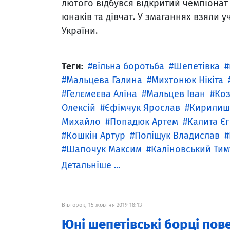
лютого відбувся відкритий чемпіонат 
юнаків та дівчат. У змаганнях взяли у
України.
Теги:
вільна боротьба
Шепетівка
Мальцева Галина
Михтонюк Нікіта
Гелємеєва Аліна
Мальцев Іван
Коз
Олексій
Єфімчук Ярослав
Кирилиш
Михайло
Попадюк Артем
Калита Є
Кошкін Артур
Поліщук Владислав
Шапочук Максим
Каліновський Тим
Детальніше ...
Вівторок, 15 жовтня 2019 18:13
Юні шепетівські борці пов