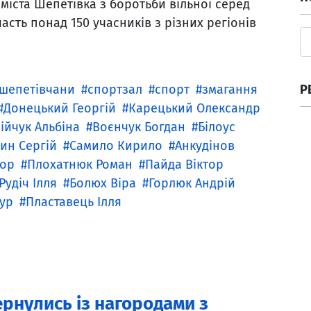
міста Шепетівка з боротьби вільної серед
часть понад 150 учасників з різних регіонів
Р
шепетівчани
спортзал
спорт
змагання
Донецький Георгій
Карецький Олександр
ійчук Альбіна
Воєнчук Богдан
Білоус
ин Сергій
Самило Кирило
Анкудінов
гор
Плохатнюк Роман
Пайда Віктор
Рудіч Ілля
Болюх Віра
Горлюк Андрій
ур
Пластавець Ілля
ернулись із нагородами з