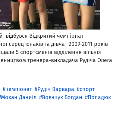
ий відбувся Відкритий чемпіонат
ої серед юнаків та дівчат 2009-2011 років
али 5 спортсменів відділення вільної
івництвом тренера-викладача Рудіча Олега
чемпіонат
Рудіч Варвара
спорт
Мокан Даниіл
Воєнчук Богдан
Попадюк