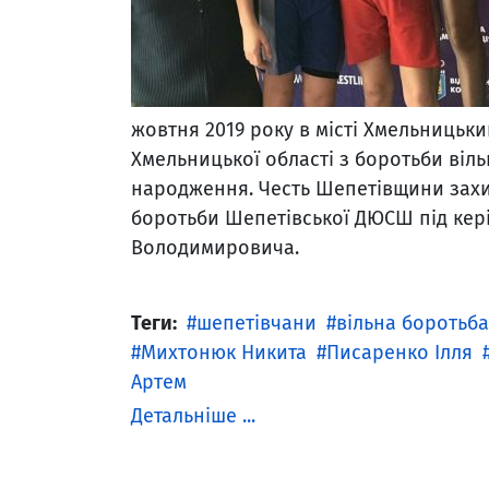
жовтня 2019 року в місті Хмельницьк
Хмельницької області з боротьби вільн
народження. Честь Шепетівщини захищ
боротьби Шепетівської ДЮСШ під кер
Володимировича.
Теги:
шепетівчани
вільна боротьба
Михтонюк Никита
Писаренко Ілля
Артем
Детальніше ...