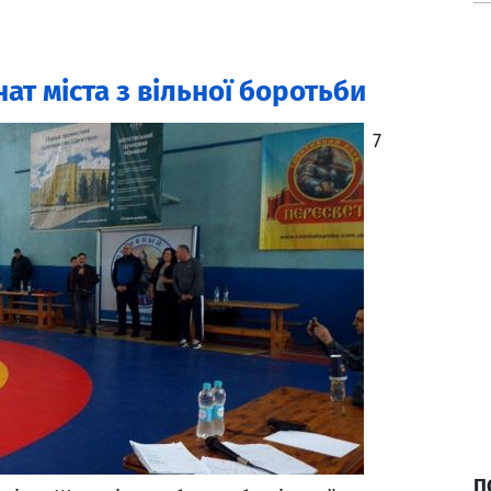
ат міста з вільної боротьби
7
П