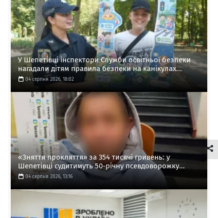
У Шепетівці інспектори Служби освітньої безпеки
нагадали дітям правила безпеки на канікулах...
04 серпня 2026, 18:02
«Зняття прокляття» за 354 тисячі гривень: у
Шепетівці судитимуть 50-річну псевдоворожку...
04 серпня 2026, 13:16