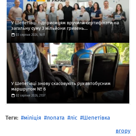
У Шепетівці підприємцям вручили сертифікати на
загальну суму 3 мільйони гривень...
03 серпня 2026, 16:11
У Шепетівці знову скасовують рух автобусним
маршрутом № 6
02 серпня 2026, 21:57
Теги:
міліція
лопата
ліс
Шепетівка
вгору