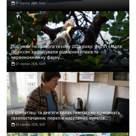
07 серпня 2026, 13:43
Підсумки гніздового сезону 2026 року: у НПП «Мале
Полісся» зафіксували рідкісних птахів та
червонокнижну фауну...
07 серпня 2026, 13:09
У Шепетівці та дев'яти селах тимчасово припинять
газопостачання: перелік населених пунктів...
05 серпня 2026, 16:57