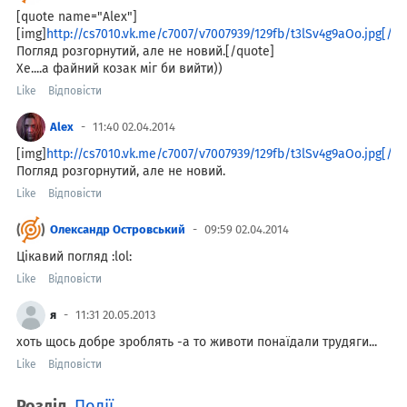
[quote name="Alex"]
[img]
http://cs7010.vk.me/c7007/v7007939/129fb/t3lSv4g9aOo.jpg[/im
Погляд розгорнутий, але не новий.[/quote]
Хе....а файний козак міг би вийти))
Like
Відповісти
Alex
11:40 02.04.2014
[img]
http://cs7010.vk.me/c7007/v7007939/129fb/t3lSv4g9aOo.jpg[/im
Погляд розгорнутий, але не новий.
Like
Відповісти
Олександр Островський
09:59 02.04.2014
Цікавий погляд :lol:
Like
Відповісти
я
11:31 20.05.2013
хоть щось добре зроблять -а то животи понаїдали трудяги...
Like
Відповісти
Розділ
Події