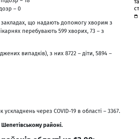
 підозр – 18
та
с
дозр – 0
у закладах, що надають допомогу хворим з
лікарнях перебувають 599 хворих, 73 – з
джених випадків), з них 8722 – діти, 5894 –
к ускладнень через COVID-19 в області – 3367.
 Шепетівському районі.