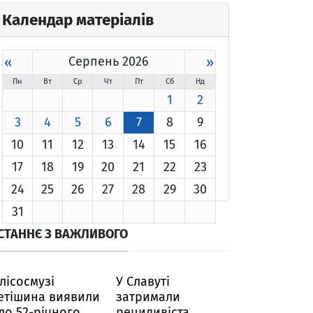
Календар матеріалів
«
Серпень 2026
»
Пн
Вт
Ср
Чт
Пт
Сб
Нд
1
2
3
4
5
6
7
8
9
10
11
12
13
14
15
16
17
18
19
20
21
22
23
24
25
26
27
28
29
30
31
СТАННЄ З ВАЖЛИВОГО
 лісосмузі
У Славуті
етішина виявили
затримали
іло 52-річного
рецидивіста,