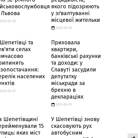
ійськовослужбовця
якого підозрюють
і Львова
у зґвалтуванні
місцевої жительки
2026-08-06
2026-08-06
 Шепетівці та
Приховала
ев'яти селах
квартири,
имчасово
банківські рахунки
рипинять
та доходи: у
азопостачання:
Славуті засудили
ерелік населених
депутатку
унктів
міськради за
брехню в
2026-08-05
деклараціях
2026-08-05
а Шепетівщині
У Шепетівці знову
ерейменували 15
скасовують рух
улиць: яких міст
автобусним