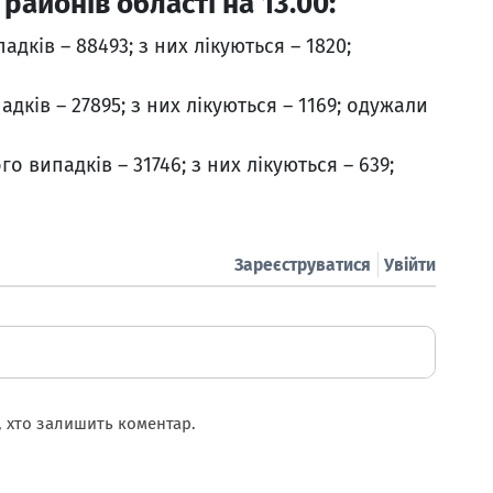
 районів області на 13.00:
дків – 88493; з них лікуються – 1820;
дків – 27895; з них лікуються – 1169; одужали
о випадків – 31746; з них лікуються – 639;
Зареєструватися
Увійти
 хто залишить коментар.