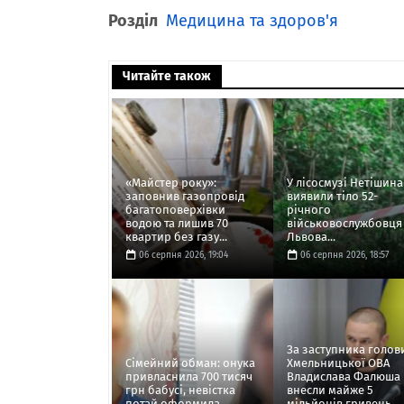
Розділ
Медицина та здоров'я
Читайте також
«Майстер року»:
У лісосмузі Нетішина
заповнив газопровід
виявили тіло 52-
багатоповерхівки
річного
водою та лишив 70
військовослужбовця 
квартир без газу...
Львова...
06 серпня 2026, 19:04
06 серпня 2026, 18:57
За заступника голов
Сімейний обман: онука
Хмельницької ОВА
привласнила 700 тисяч
Владислава Фалюша
грн бабусі, невістка
внесли майже 5
потай оформила
мільйонів гривень