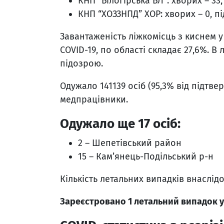
КНП “Білогірська БЛ”: хворих – 33,
КНП “ХОЗЗНПД” ХОР: хворих – 0, пі
Завантаженість ліжкомісць з киснем 
COVID-19, по області складає 27,6%. В 
підозрою.
Одужало 141139 осіб (95,3% від підтвер
медпрацівники.
Одужало ще 17 осіб:
2 – Шепетівський район
15 – Кам’янець-Подільський р-н
Кількість летальних випадків внаслідо
Зареєстровано 1 летальний випадок у