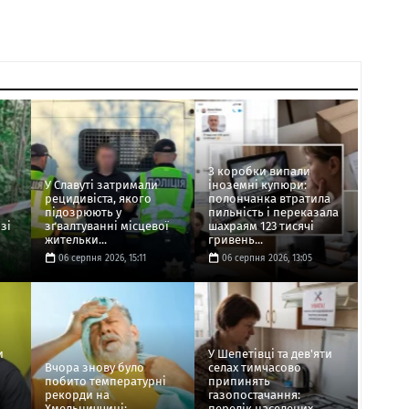
З коробки випали
У Славуті затримали
іноземні купюри:
рецидивіста, якого
полончанка втратила
підозрюють у
пильність і переказала
зі
зґвалтуванні місцевої
шахраям 123 тисячі
жительки...
гривень...
06 серпня 2026, 15:11
06 серпня 2026, 13:05
и
У Шепетівці та дев'яти
Вчора знову було
селах тимчасово
побито температурні
припинять
рекорди на
газопостачання:
Хмельниччині:
перелік населених