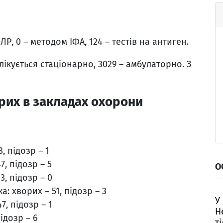
, 0 – методом ІФА, 124 – тестів на антиген.
 лікується стаціонарно, 3029 – амбулаторно. З
рих в закладах охорони
, підозр – 1
, підозр – 5
О
3, підозр – 0
: хворих – 51, підозр – 3
У
, підозр – 1
Н
ідозр – 6
т