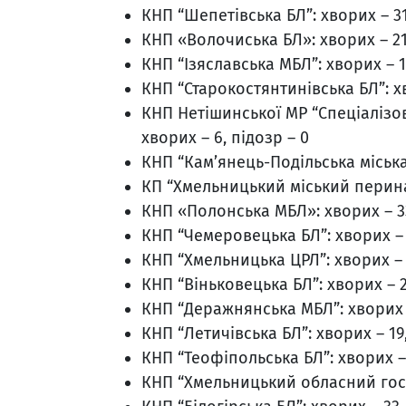
КНП “Шепетівська БЛ”: хворих – 31
КНП «Волочиська БЛ»: хворих – 21,
КНП “Ізяславська МБЛ”: хворих – 1
КНП “Старокостянтинівська БЛ”: хв
КНП Нетішинської МР “Спеціалізо
хворих – 6, підозр – 0
КНП “Кам’янець-Подільська міська 
КП “Хмельницький міський перинат
КНП «Полонська МБЛ»: хворих – 33
КНП “Чемеровецька БЛ”: хворих – 2
КНП “Хмельницька ЦРЛ”: хворих – 0
КНП “Віньковецька БЛ”: хворих – 2
КНП “Деражнянська МБЛ”: хворих –
КНП “Летичівська БЛ”: хворих – 19,
КНП “Теофіпольська БЛ”: хворих – 
КНП “Хмельницький обласний госпі