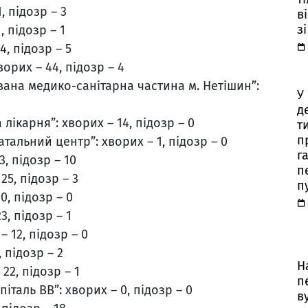
, підозр – 3
в
з
 підозр – 1
4, підозр – 5
орих – 44, підозр – 4
вана медико-санітарна частина м. Нетішин”:
У
д
лікарня”: хворих – 14, підозр – 0
т
п
альний центр”: хворих – 1, підозр – 0
г
, підозр – 10
п
5, підозр – 3
п
, підозр – 0
3, підозр – 1
 12, підозр – 0
 підозр – 2
Н
22, підозр – 1
п
таль ВВ”: хворих – 0, підозр – 0
в