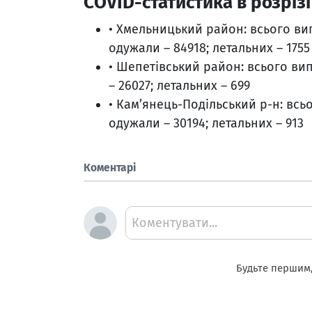
СOVID-статистика в розрізі
• Хмельницький район: всього випа
одужали – 84918; летальних – 1755
• Шепетівський район: всього випа
– 26027; летальних – 699
• Кам’янець-Подільський р-н: всьог
одужали – 30194; летальних – 913
Коментарі
Коментувати...
Будьте першим,