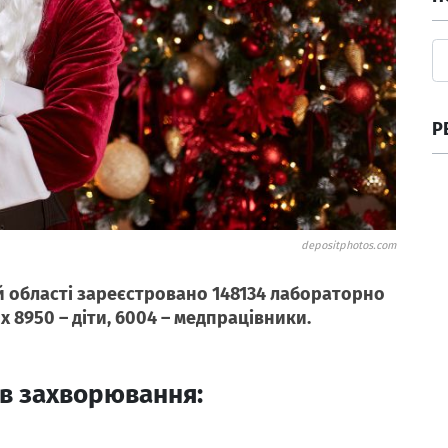
Р
depositphotos.com
ій області зареєстровано 148134 лабораторно
х 8950 – діти, 6004 – медпрацівники.
ів захворювання: