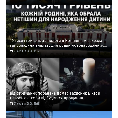
10 тисяч гривень за пологи в Нетішині: міськрада
запровадила виплату для родин новонароджених...
07 серпня 2026, 17:44
Від отриманих поранень помер захисник Віктор
Лавренюк: коли відбудеться прощання...
07 серпня 2026, 16:25