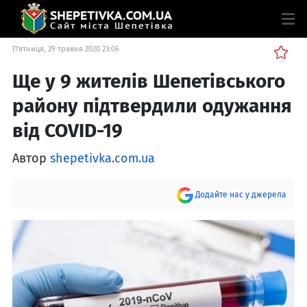
П'ятниця, 29 травня 2020 23:06
Ще у 9 жителів Шепетівського
району підтвердили одужання
від COVID-19
Автор
shepetivka.com.ua
Додайте нас у джерела