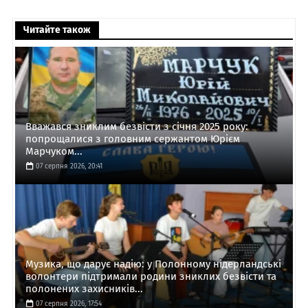
Читайте також
Вважався зниклим безвісти з січня 2025 року:
попрощалися з головним сержантом Юрієм
Марчуком...
07 серпня 2026, 20:41
Музика, що дарує надію: у Полонному нідерландські
волонтери підтримали родини зниклих безвісти та
полонених захисників...
07 серпня 2026, 17:54