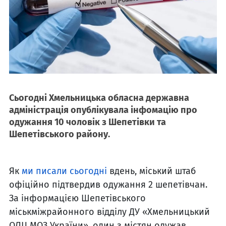
Сьогодні Хмельницька обласна державна
адміністрація опублікувала інфомацію про
одужання 10 чоловік з Шепетівки та
Шепетівського району.
Як
ми писали сьогодні
вдень, міський штаб
офіційно підтвердив одужання 2 шепетівчан.
За інформацією Шепетівського
міськміжрайонного відділу ДУ «Хмельницький
ОЛЦ МОЗ України», один з містян одужав