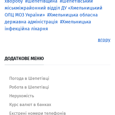
хворобу
Шепетівщина
Шепетівський
міськміжрайонний відділ ДУ «Хмельницький
ОЛЦ МОЗ України»
Хмельницька обласна
державна адміністрація
Хмельницька
інфекційна лікарня
вгору
ДОДАТКОВЕ МЕНЮ
Погода в Шепетівці
Робота в Шепетівці
Нерухомість
Курс валют в банках
Екстрені номери телефонів