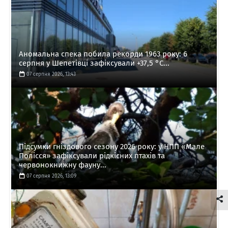
Аномальна спека побила рекорди 1963 року: 6
серпня у Шепетівці зафіксували +37,5 °C...
07 серпня 2026, 13:43
Підсумки гніздового сезону 2026 року: у НПП «Мале
Полісся» зафіксували рідкісних птахів та
червонокнижну фауну...
07 серпня 2026, 13:09