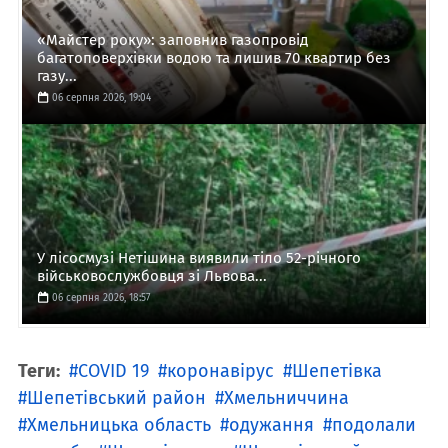
«Майстер року»: заповнив газопровід
багатоповерхівки водою та лишив 70 квартир без
газу...
06 серпня 2026, 19:04
У лісосмузі Нетішина виявили тіло 52-річного
військовослужбовця зі Львова...
06 серпня 2026, 18:57
Теги:
COVID 19
коронавірус
Шепетівка
Шепетівський район
Хмельниччина
Хмельницька область
одужання
подолали