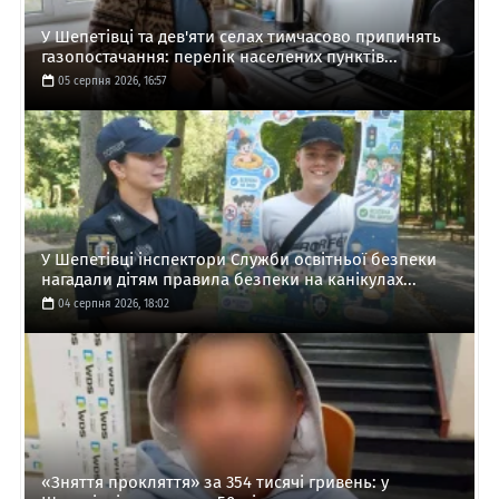
У Шепетівці та дев'яти селах тимчасово припинять
газопостачання: перелік населених пунктів...
05 серпня 2026, 16:57
У Шепетівці інспектори Служби освітньої безпеки
нагадали дітям правила безпеки на канікулах...
04 серпня 2026, 18:02
«Зняття прокляття» за 354 тисячі гривень: у