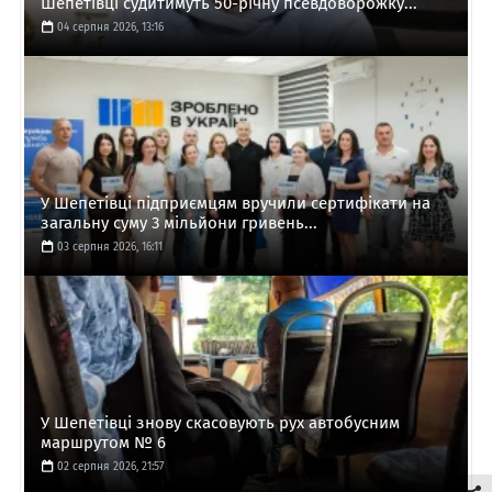
Шепетівці судитимуть 50-річну псевдоворожку...
04 серпня 2026, 13:16
У Шепетівці підприємцям вручили сертифікати на
загальну суму 3 мільйони гривень...
03 серпня 2026, 16:11
У Шепетівці знову скасовують рух автобусним
маршрутом № 6
02 серпня 2026, 21:57