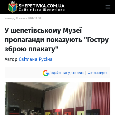
Четвер, 23 липня 2020 11:50
У шепетівському Музеї
пропаганди показують "Гостру
зброю плакату"
Автор
Світлана Русіна
Додайте нас у джерела
Фотогалерея