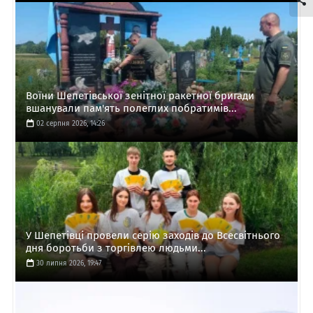
Воїни Шепетівської зенітної ракетної бригади
вшанували пам'ять полеглих побратимів...
02 серпня 2026, 14:26
У Шепетівці провели серію заходів до Всесвітнього
дня боротьби з торгівлею людьми...
30 липня 2026, 19:47