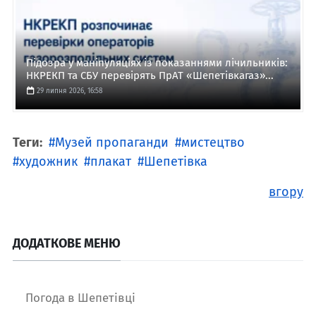
Підозра у маніпуляціях із показаннями лічильників:
НКРЕКП та СБУ перевірять ПрАТ «Шепетівкагаз»...
29 липня 2026, 16:58
Теги:
Музей пропаганди
мистецтво
художник
плакат
Шепетівка
вгору
ДОДАТКОВЕ МЕНЮ
Погода в Шепетівці