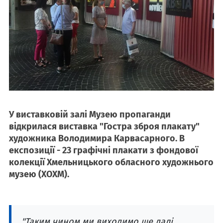
У виставковій залі Музею пропаганди
відкрилася виставка "Гостра зброя плакату"
художника Володимира Карвасарного. В
експозиції - 23 графічні плакати з фондової
колекції Хмельницького обласного художнього
музею (ХОХМ).
"Таким чином ми виходимо ще далі,