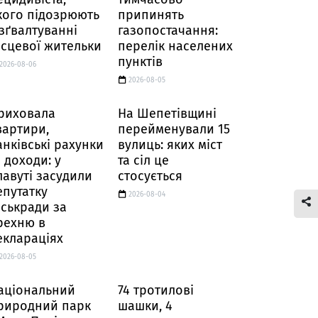
кого підозрюють
припинять
 зґвалтуванні
газопостачання:
ісцевої жительки
перелік населених
пунктів
2026-08-06
2026-08-05
риховала
На Шепетівщині
вартири,
перейменували 15
анківські рахунки
вулиць: яких міст
а доходи: у
та сіл це
лавуті засудили
стосується
епутатку
2026-08-04
іськради за
рехню в
еклараціях
2026-08-05
аціональний
74 тротилові
риродний парк
шашки, 4