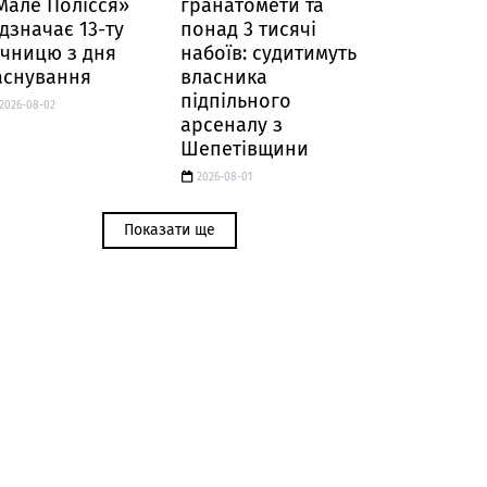
Мале Полісся»
гранатомети та
ідзначає 13-ту
понад 3 тисячі
ічницю з дня
набоїв: судитимуть
аснування
власника
підпільного
2026-08-02
арсеналу з
Шепетівщини
2026-08-01
Показати ще