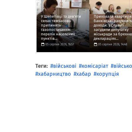
У Шепетівці та дев'яти
Приховала квартири
селах тимчасово
банківські рахунки т
припинять
доходи: у Славуті
газопостачання:
засудили депутатку
перелік населених
міськради за брехню
пунктів...
деклараціях...
05 серпня 2026, 16:57
05 серпня 2026, 14:48
Теги:
військові
комісаріат
військ
хабарництво
хабар
корупція