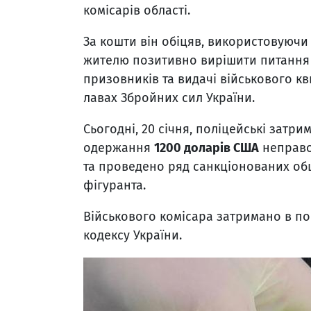
комісарів області.
За кошти він обіцяв, використовуюч
жителю позитивно вирішити питання 
призовників та видачі військового к
лавах Збройних сил України.
Сьогодні, 20 січня, поліцейські затри
одержання
1200 доларів США
неправом
та проведено ряд санкціонованих об
фігуранта.
Військового комісара затримано в по
кодексу України.