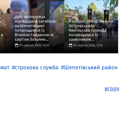
,
ДНК-експертиза
а
підтвердила загибель:
У лікарні помер Микола
на Шепетівщині
Островський:
попрощалися із
Ямпільська громада
 в
Віталієм Скиданом та
попрощалася із
Сергієм Зозулею...
захисником...
05 серпня 2026, 14:38
05 серпня 2026, 12:16
омат
строкова служба
Шепетівський район
вгору