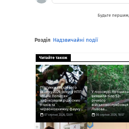
Будьте першим,
Розділ
Надзвичайні події
Читайте також
Підсумки гніздового
сезону 2026 року: у НПП
У лісосмузі Нетішина
«Мале Полісся»
виявили тіло 52-
зафіксували рідкісних
річного
птахів та
військовослужбовця 
червонокнижну фауну...
Львова...
07 серпня 2026, 13:09
06 серпня 2026, 18:57