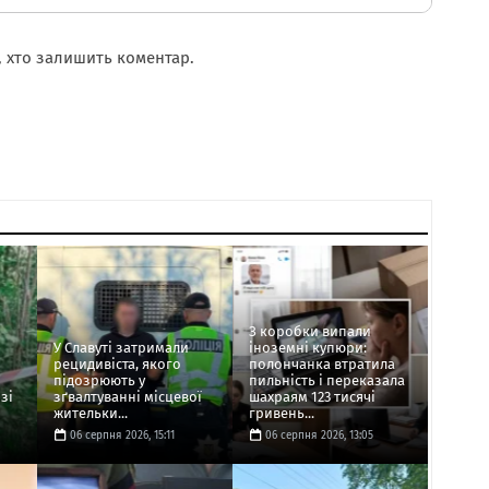
 хто залишить коментар.
З коробки випали
У Славуті затримали
іноземні купюри:
рецидивіста, якого
полончанка втратила
підозрюють у
пильність і переказала
зі
зґвалтуванні місцевої
шахраям 123 тисячі
жительки...
гривень...
06 серпня 2026, 15:11
06 серпня 2026, 13:05