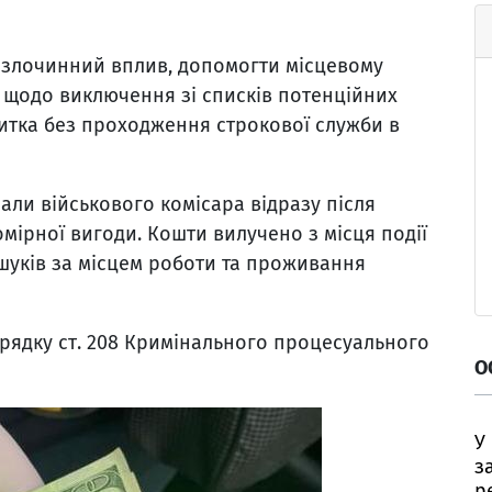
и злочинний вплив, допомогти місцевому
щодо виключення зі списків потенційних
витка без проходження строкової служби в
мали військового комісара відразу після
ірної вигоди. Кошти вилучено з місця події
шуків за місцем роботи та проживання
рядку ст. 208 Кримінального процесуального
О
У
з
р