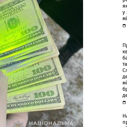
я
у
м
П
к
б
т
С
д
м
б
д
Н
п