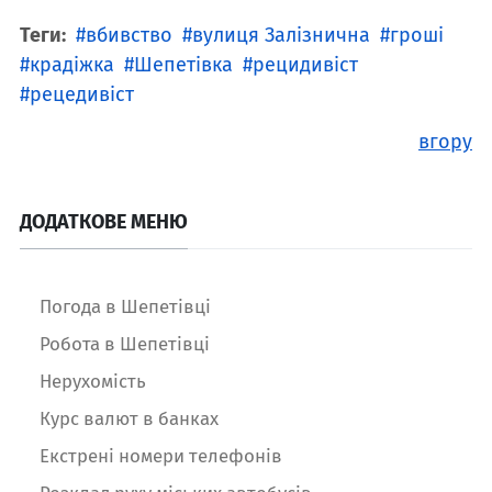
Теги:
вбивство
вулиця Залізнична
гроші
крадіжка
Шепетівка
рецидивіст
рецедивіст
вгору
ДОДАТКОВЕ МЕНЮ
Погода в Шепетівці
Робота в Шепетівці
Нерухомість
Курс валют в банках
Екстрені номери телефонів