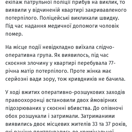
екіпаж патрульної поліції прибув на виклик, то
виявили у відчиненій квартирі закривавленого
потерпілого. Поліцейські викликали швидку.
Під час надання медичної допомоги чоловік
помер.
На місце події невідкладно виїхала слідчо-
оперативна група. Як виявилось, під час
скоєння злочину у квартирі перебувала 77-
річна матір потерпілого. Проте жінка має
серйозні вади зору, тож кривдників не бачила.
У ході вжитих оперативно-розшукових заходів
правоохоронці встановили двох ймовірних
підозрюваних у скоєнні вбивства. До опівночі
обох розшукали і затримали. Затриманими
виявились двоє місцевих жителів 33 та 37 років,
які раніше притягувались до кримінальної