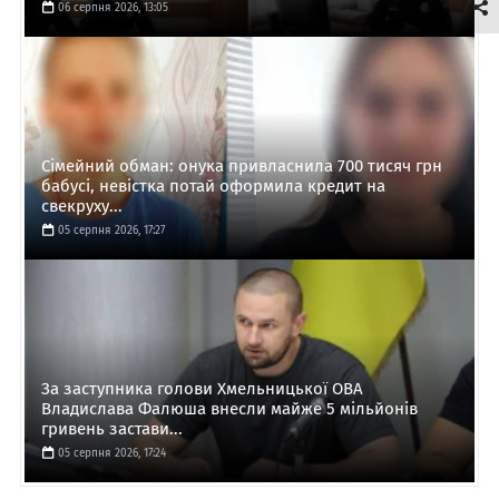
06 серпня 2026, 13:05
Сімейний обман: онука привласнила 700 тисяч грн
бабусі, невістка потай оформила кредит на
свекруху...
05 серпня 2026, 17:27
За заступника голови Хмельницької ОВА
Владислава Фалюша внесли майже 5 мільйонів
гривень застави...
05 серпня 2026, 17:24