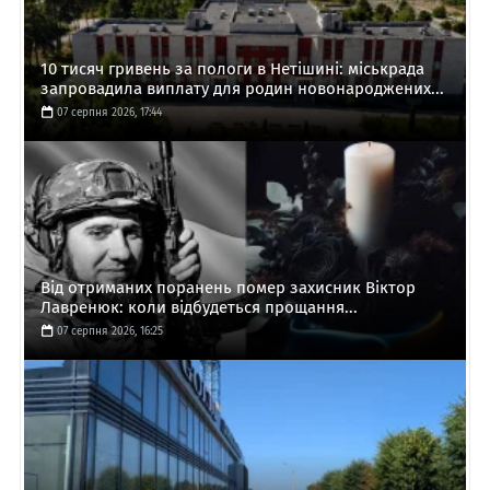
10 тисяч гривень за пологи в Нетішині: міськрада
запровадила виплату для родин новонароджених...
07 серпня 2026, 17:44
Від отриманих поранень помер захисник Віктор
Лавренюк: коли відбудеться прощання...
07 серпня 2026, 16:25