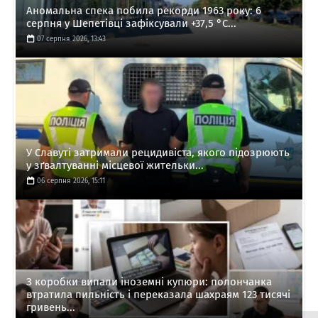
Аномальна спека побила рекорди 1963 року: 6
серпня у Шепетівці зафіксували +37,5 °C...
07 серпня 2026, 13:43
У Славуті затримали рецидивіста, якого підозрюють
у зґвалтуванні місцевої жительки...
06 серпня 2026, 15:11
З коробки випали іноземні купюри: полончанка
втратила пильність і переказала шахраям 123 тисячі
гривень...