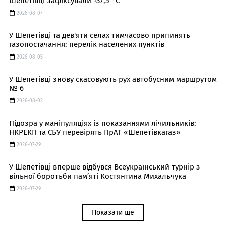
Шепетівці зафіксували +37,5 °C
2026-08-07
У Шепетівці та дев'яти селах тимчасово припинять
газопостачання: перелік населених пунктів
2026-08-05
У Шепетівці знову скасовують рух автобусним маршрутом
№ 6
2026-08-02
Підозра у маніпуляціях із показаннями лічильників:
НКРЕКП та СБУ перевірять ПрАТ «Шепетівкагаз»
2026-07-29
У Шепетівці вперше відбувся Всеукраїнський турнір з
вільної боротьби пам’яті Костянтина Михальчука
2026-07-29
Показати ще