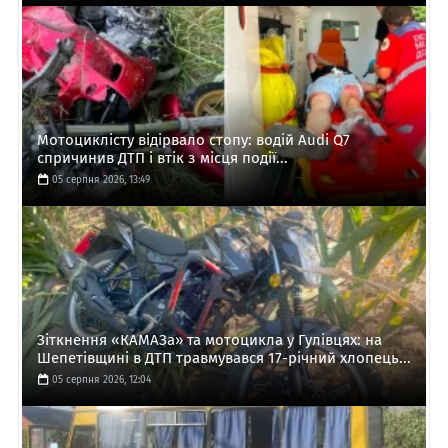
Мотоциклісту відірвало стопу: водій Audi Q7
спричинив ДТП і втік з місця події...
05 серпня 2026, 13:49
Зіткнення «КАМАЗа» та мотоцикла у Гулівцях: на
Шепетівщині в ДТП травмувався 17-річний хлопець...
05 серпня 2026, 12:04