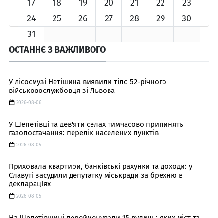
17
18
19
20
21
22
23
24
25
26
27
28
29
30
31
ОСТАННЄ З ВАЖЛИВОГО
У лісосмузі Нетішина виявили тіло 52-річного
військовослужбовця зі Львова
2026-08-06
У Шепетівці та дев'яти селах тимчасово припинять
газопостачання: перелік населених пунктів
2026-08-05
Приховала квартири, банківські рахунки та доходи: у
Славуті засудили депутатку міськради за брехню в
деклараціях
2026-08-05
На Шепетівщині перейменували 15 вулиць: яких міст та