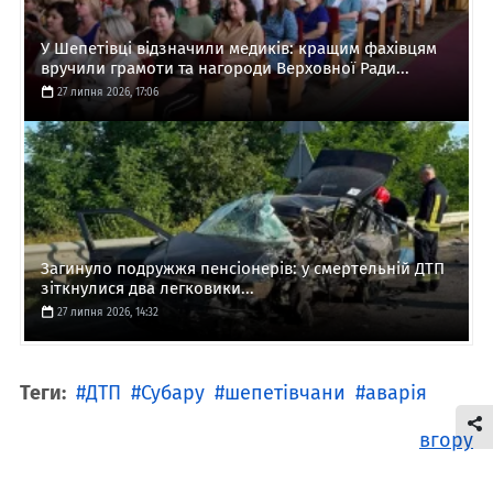
У Шепетівці відзначили медиків: кращим фахівцям
вручили грамоти та нагороди Верховної Ради...
27 липня 2026, 17:06
Загинуло подружжя пенсіонерів: у смертельній ДТП
зіткнулися два легковики...
27 липня 2026, 14:32
Теги:
ДТП
Субару
шепетівчани
аварія
вгору