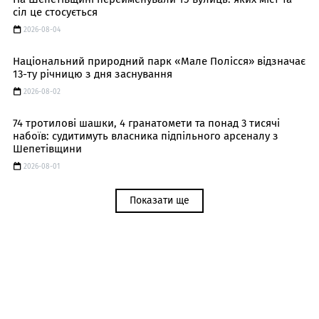
сіл це стосується
2026-08-04
Національний природний парк «Мале Полісся» відзначає
13-ту річницю з дня заснування
2026-08-02
74 тротилові шашки, 4 гранатомети та понад 3 тисячі
набоїв: судитимуть власника підпільного арсеналу з
Шепетівщини
2026-08-01
Показати ще