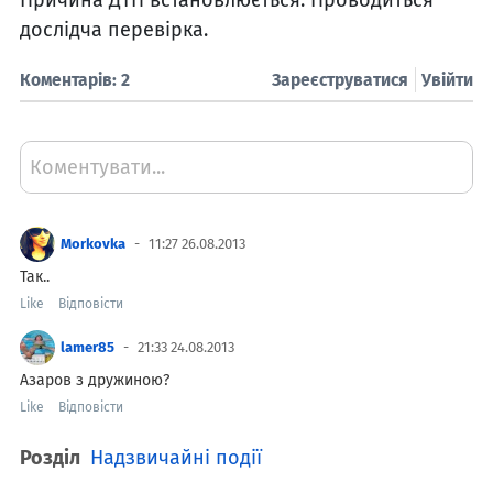
Причина ДТП встановлюється. Проводиться
дослідча перевірка.
Коментарів: 2
Зареєструватися
Увійти
Коментувати...
Morkovka
11:27 26.08.2013
Так..
Like
Відповісти
lamer85
21:33 24.08.2013
Азаров з дружиною?
Like
Відповісти
Розділ
Надзвичайні події