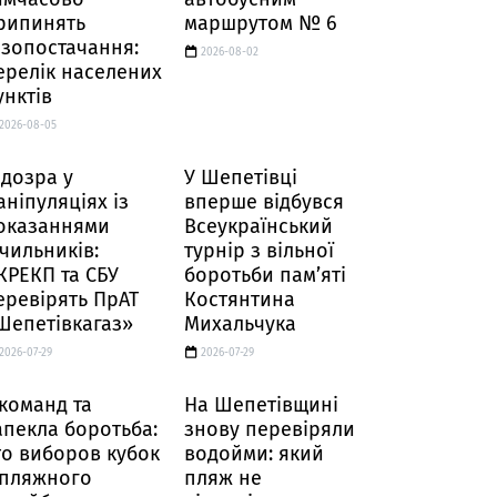
рипинять
маршрутом № 6
азопостачання:
2026-08-02
ерелік населених
унктів
2026-08-05
ідозра у
У Шепетівці
аніпуляціях із
вперше відбувся
оказаннями
Всеукраїнський
ічильників:
турнір з вільної
КРЕКП та СБУ
боротьби пам’яті
еревірять ПрАТ
Костянтина
Шепетівкагаз»
Михальчука
2026-07-29
2026-07-29
 команд та
На Шепетівщині
апекла боротьба:
знову перевіряли
то виборов кубок
водойми: який
 пляжного
пляж не