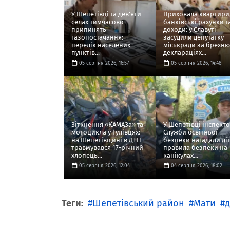
У Шепетівці та дев'яти
Приховала квартири
селах тимчасово
банківські рахунки т
припинять
доходи: у Славуті
газопостачання:
засудили депутатку
перелік населених
міськради за брехню
пунктів...
деклараціях...
05 серпня 2026, 16:57
05 серпня 2026, 14:48
Зіткнення «КАМАЗа» та
У Шепетівці інспект
мотоцикла у Гулівцях:
Служби освітньої
на Шепетівщині в ДТП
безпеки нагадали ді
травмувався 17-річний
правила безпеки на
хлопець...
канікулах...
05 серпня 2026, 12:04
04 серпня 2026, 18:02
Теги:
Шепетівський район
Мати
д