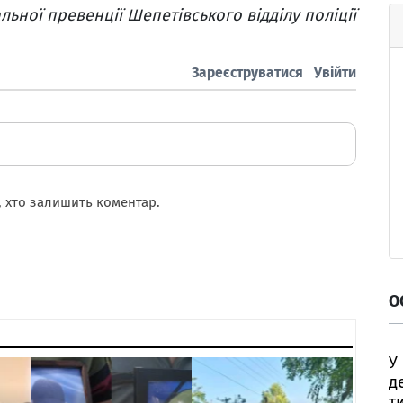
ьної превенції Шепетівського відділу поліції
Зареєструватися
Увійти
 хто залишить коментар.
О
У
д
т