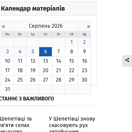
Календар матеріалів
«
Серпень 2026
»
Пн
Вт
Ср
Чт
Пт
Сб
Нд
1
2
3
4
5
6
7
8
9
10
11
12
13
14
15
16
17
18
19
20
21
22
23
24
25
26
27
28
29
30
31
СТАННЄ З ВАЖЛИВОГО
 Шепетівці та
У Шепетівці знову
ев'яти селах
скасовують рух
имчасово
автобусним