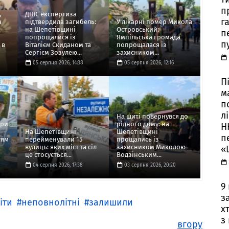
п
,
ДНК-експертиза
г
а
підтвердила загибель:
У лікарні помер Микола
на Шепетівщині
Островський:
п
попрощалися із
Ямпільська громада
п
 в
Віталієм Скиданом та
попрощалася із
Сергієм Зозулею...
захисником...
05 серпня 2026, 14:38
05 серпня 2026, 12:16
П
м
п
л
На щиті повернувся до
ори
рідного дому: на
Н
На Шепетівщині
Шепетівщині
п
тям
перейменували 15
прощались із
вулиць: яких міст та сіл
захисником Миколою
«
це стосується...
Водзінським...
04 серпня 2026, 17:38
03 серпня 2026, 20:20
9
з
іти
неповнолітні
залишили
х
з
вгору