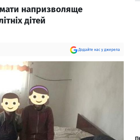
 мати напризволяще
ітніх дітей
Додайте нас у джерела
П