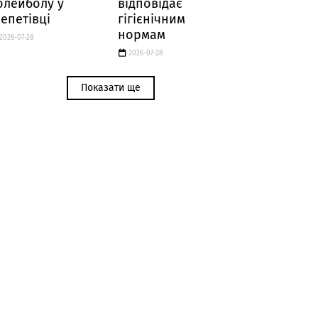
олейболу у
відповідає
епетівці
гігієнічним
нормам
2026-07-28
2026-07-28
Показати ще