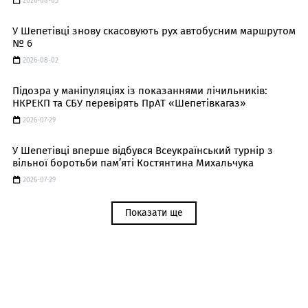
2026-08-05
У Шепетівці знову скасовують рух автобусним маршрутом
№ 6
2026-08-02
Підозра у маніпуляціях із показаннями лічильників:
НКРЕКП та СБУ перевірять ПрАТ «Шепетівкагаз»
2026-07-29
У Шепетівці вперше відбувся Всеукраїнський турнір з
вільної боротьби пам’яті Костянтина Михальчука
2026-07-29
Показати ще