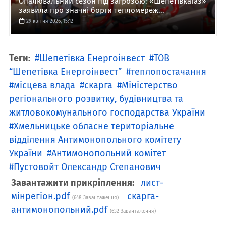
Опалювальний сезон під загрозою: «Шепетівкагаз»
заявила про значні борги тепломереж...
29 квітня 2026, 15:12
Теги:
Шепетівка Енергоінвест
ТОВ
“Шепетівка Енергоінвест”
теплопостачання
місцева влада
скарга
Міністерство
регіонального розвитку, будівництва та
житловокомунального господарства України
Хмельницьке обласне територіальне
відділення Антимонопольного комітету
України
Антимонопольний комітет
Пустовойт Олександр Степанович
Завантажити прикріплення:
лист-
мінрегіон.pdf
скарга-
(648 Завантаження)
антимонопольний.pdf
(632 Завантаження)