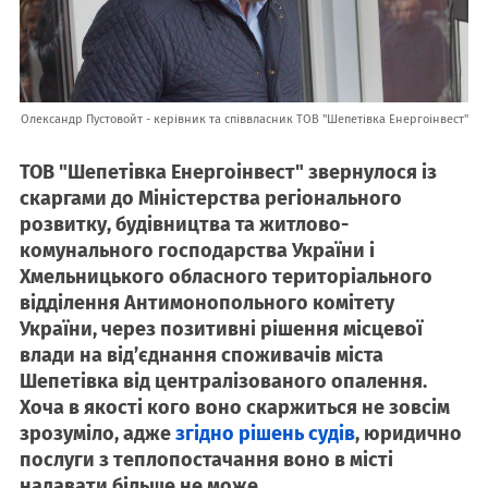
Олександр Пустовойт - керівник та співвласник ТОВ "Шепетівка Енергоінвест"
ТОВ "Шепетівка Енергоінвест" звернулося із
скаргами до Міністерства регіонального
розвитку, будівництва та житлово-
комунального господарства України і
Хмельницького обласного територіального
відділення Антимонопольного комітету
України, через позитивні рішення місцевої
влади на від’єднання споживачів міста
Шепетівка від централізованого опалення.
Хоча в якості кого воно скаржиться не зовсім
зрозуміло, адже
згідно рішень судів
, юридично
послуги з теплопостачання воно в місті
надавати більше не може.