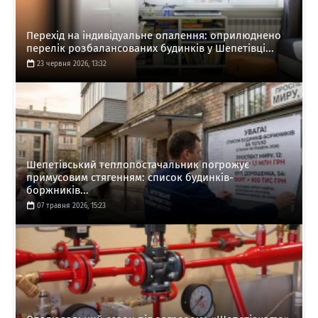
Перехід на індивідуальне опалення: оприлюднено
перелік розбалансованих будинків у Шепетівці...
23 червня 2026, 13:32
Шепетівський теплопостачальник погрожує
примусовим стягенням: список будинків-
боржників...
07 травня 2026, 15:23