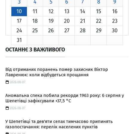
3
4
5
6
7
8
9
10
11
12
13
14
15
16
17
18
19
20
21
22
23
24
25
26
27
28
29
30
31
ОСТАННЄ З ВАЖЛИВОГО
Від отриманих поранень помер захисник Віктор
Лавренюк: коли відбудеться прощання
2026-08-07
Аномальна спека побила рекорди 1963 року: 6 серпня у
Шепетівці зафіксували +37,5 °C
2026-08-07
У Шепетівці та дев'яти селах тимчасово припинять
газопостачання: перелік населених пунктів