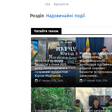
Like
Відповісти
Розділ
Надзвичайні події
Читайте також
Музика, що дарує над
у Полонному
Вважався зниклим
нідерландські
безвісти з січня 2025
волонтери підтрима
року: попрощалися з
родини зниклих
головним сержантом
безвісти та полонен
Юрієм Марчуком...
захисників...
07 серпня 2026, 20:41
07 серпня 2026, 17:54
У лісосмузі Нетішина
У Славуті затримали