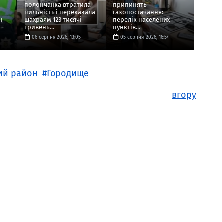
полончанка втратила
припинять
пильність і переказала
газопостачання:
ї
шахраям 123 тисячі
перелік населених
гривень...
пунктів...
06 серпня 2026, 13:05
05 серпня 2026, 16:57
ий район
Городище
вгору