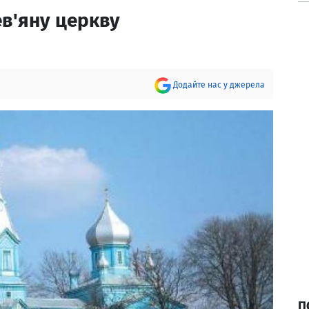
ев'яну церкву
Додайте нас у джерела
П