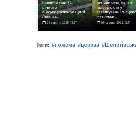
виявили тіло 52-
рецидивіста, якого
річного
підозрюють у
військовослужбовця зі
зґвалтуванні місцево
Львова...
жительки...
06 серпня 2026, 18:57
06 серпня 2026, 15:11
Теги:
пожежа
церква
Шепетівськ