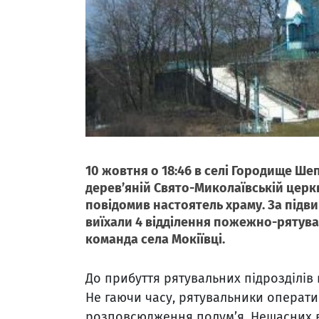
10 жовтня о 18:46 в селі Городище Ш
дерев’яній Свято-Миколаївській церкв
повідомив настоятель храму. За підв
виїхали 4 відділення пожежно-рятува
команда села Мокіївці.
До прибуття рятувальних підрозділів в
Не гаючи часу, рятувальники операти
розповсюдження полум’я. Нещасних в