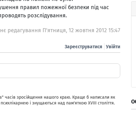
ушення правил пожежної безпеки під час
проводять розслідування.
нє редагування П'ятниця, 12 жовтня 2012 15:47
Зареєструватися
Увійти
а" часів зросійщення нашого краю. Краще б написали як
О
психлікарнею і знущаються над пам'яткою XVIII століття.