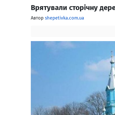
Врятували сторічну дер
Автор
shepetivka.com.ua