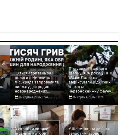
ію:
Підсумки гніздового
10 тисяч гривень за
сезону 2026 року: у НПП
ли
пологи в Нетішині:
«Мале Полісся»
міськрада запровадила
зафіксували рідкісних
их
виплату для родин
птахів та
новонароджених...
червонокнижну фауну...
07 серпня 2026, 17:44
07 серпня 2026, 13:09
З коробки випали
У Шепетівці та дев'яти
іноземні купюри:
селах тимчасово