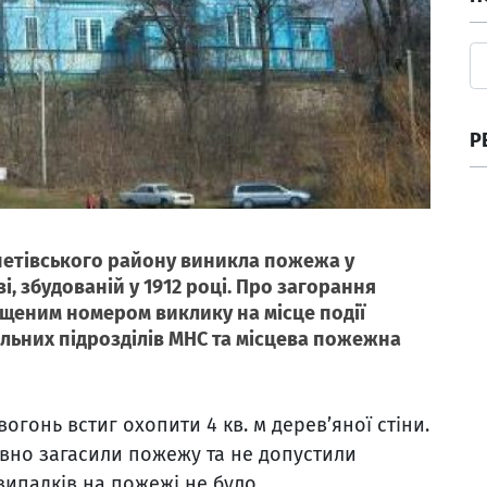
Р
епетівського району виникла пожежа у
і, збудованій у 1912 році. Про загорання
ищеним номером виклику на місце події
льних підрозділів МНС та місцева пожежна
огонь встиг охопити 4 кв. м дерев’яної стіни.
вно загасили пожежу та не допустили
ипадків на пожежі не було.