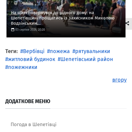
На щиті повернувся до рідного дому: на
Шепетівщині прощались із захисником Миколою
Водзінським...
03 серпня 2026, 20:20
Теги:
Вербівці
пожежа
рятувальники
житловий будинок
Шепетівський район
пожежники
вгору
ДОДАТКОВЕ МЕНЮ
Погода в Шепетівці