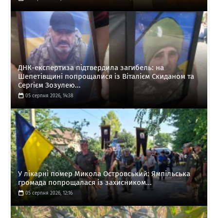
ДНК-експертиза підтвердила загибель: на
Шепетівщині попрощалися із Віталієм Скиданом та
Сергієм Зозулею...
05 серпня 2026, 14:38
У лікарні помер Микола Островський: Ямпільська
громада попрощалася із захисником...
05 серпня 2026, 12:16