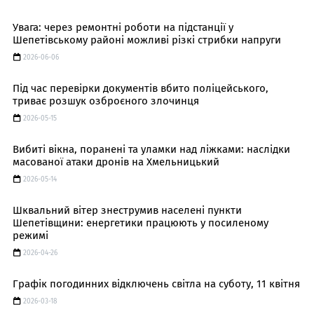
Увага: через ремонтні роботи на підстанції у
Шепетівському районі можливі різкі стрибки напруги
2026-06-06
Під час перевірки документів вбито поліцейського,
триває розшук озброєного злочинця
2026-05-15
Вибиті вікна, поранені та уламки над ліжками: наслідки
масованої атаки дронів на Хмельницький
2026-05-14
Шквальний вітер знеструмив населені пункти
Шепетівщини: енергетики працюють у посиленому
режимі
2026-04-26
Графік погодинних відключень світла на суботу, 11 квітня
2026-03-18