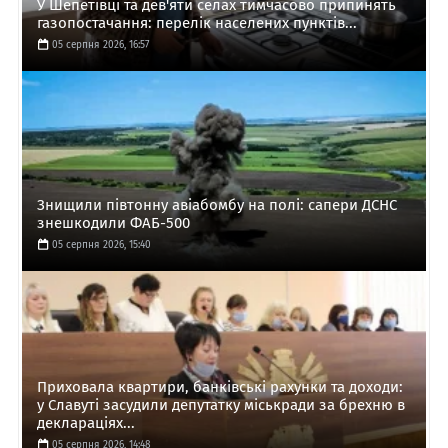
У Шепетівці та дев'яти селах тимчасово припинять
газопостачання: перелік населених пунктів...
05 серпня 2026, 16:57
Знищили півтонну авіабомбу на полі: сапери ДСНС
знешкодили ФАБ-500
05 серпня 2026, 15:40
Приховала квартири, банківські рахунки та доходи:
у Славуті засудили депутатку міськради за брехню в
деклараціях...
05 серпня 2026, 14:48