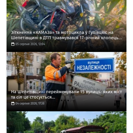
Зіткнення «КАМАЗа» та мотоцикла у Гулівцях: на
Шепетівщині в ДТП травмувався 17-річний хлопець...
05 серпня 2026, 12:04
На Шепетівщині перейменували 15 вулиць: яких міст
та сіл це стосується...
04 серпня 2026, 17:38