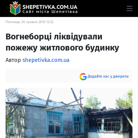
П'ятниця, 04 травня 2018 12:32
Вогнеборці ліквідували
пожежу житлового будинку
Автор
shepetivka.com.ua
Додайте нас у джерела